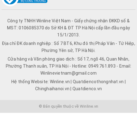
Công ty TNHH Winline Việt Nam - Giấy chứng nhận ĐKKD số &
MST: 0106085370 do Sở KH & ĐT TP Hà Nội cấp lần đầu ngày
15/1/2013.
Địa chỉ ĐK doanh nghiệp : Số 7 BT6, Khu đô thị Pháp Vân - Tứ Hiệp,
Phường Yên sở, TP Hà Nội.
Cửa hàng và Văn phòng giao dịch : Số 17, ngõ 46, Quan Nhân,
Phường Thanh xuân, TP Hà Nội - Hotline: 0949.761.893 - Email:
Winlinevietnam@gmail.com
Hệ thống Website: Winline.vn | Quatdiencothongnhat.vn |
Chinghaihanoi.vn | Quatdienco.vn
© Bản quyền thuộc về Winline.vn