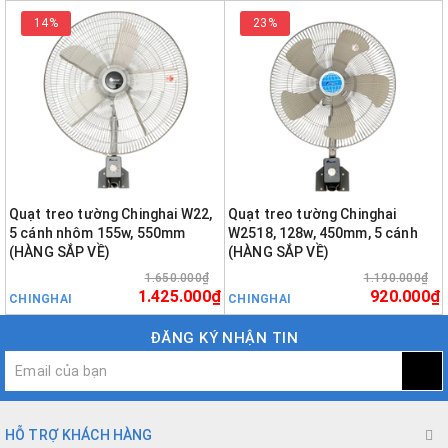
14%
23%
Quạt treo tường Chinghai W22,
Quạt treo tường Chinghai
5 cánh nhôm 155w, 550mm
W2518, 128w, 450mm, 5 cánh
(HÀNG SẮP VỀ)
(HÀNG SẮP VỀ)
1.650.000₫
1.190.000₫
1.425.000₫
920.000₫
CHINGHAI
CHINGHAI
ĐĂNG KÝ NHẬN TIN
HỖ TRỢ KHÁCH HÀNG