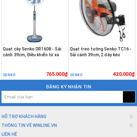
Quạt cây Senko DR1608 - Sải
Quạt treo tường Senko TC16 -
cánh 39cm, Điều khiển từ xa
Sải cánh 39cm, 2 dây kéo
765.000₫
420.000₫
SENKO
SENKO
ĐĂNG KÝ NHẬN TIN
HỖ TRỢ KHÁCH HÀNG
THÔNG TIN VỀ WINLINE.VN
LIÊN HỆ