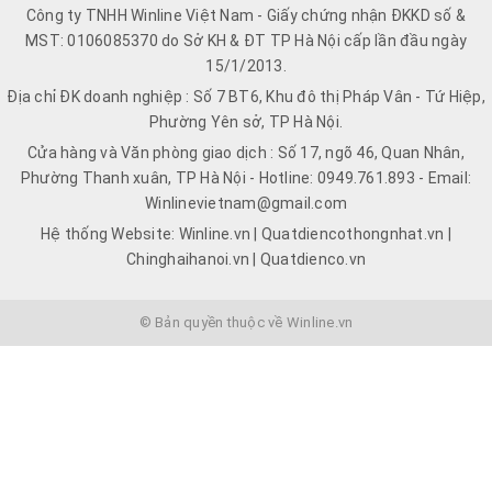
Công ty TNHH Winline Việt Nam - Giấy chứng nhận ĐKKD số &
MST: 0106085370 do Sở KH & ĐT TP Hà Nội cấp lần đầu ngày
15/1/2013.
Địa chỉ ĐK doanh nghiệp : Số 7 BT6, Khu đô thị Pháp Vân - Tứ Hiệp,
Phường Yên sở, TP Hà Nội.
Cửa hàng và Văn phòng giao dịch : Số 17, ngõ 46, Quan Nhân,
Phường Thanh xuân, TP Hà Nội - Hotline: 0949.761.893 - Email:
Winlinevietnam@gmail.com
Hệ thống Website: Winline.vn | Quatdiencothongnhat.vn |
Chinghaihanoi.vn | Quatdienco.vn
© Bản quyền thuộc về Winline.vn