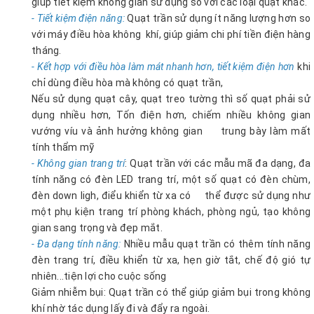
giúp tiết kiệm không gian sử dụng so với các loại quạt khác.
- Tiết kiệm điện năng:
Quạt trần sử dụng ít năng lượng hơn so
với máy điều hòa không khí, giúp giảm chi phí tiền điện hàng
tháng.
- Kết hợp với điều hòa làm mát nhanh hơn, tiết kiệm điện hơn
khi
chỉ dùng điều hòa mà không có quạt trần,
Nếu sử dụng quạt cây, quạt treo tường thì số quạt phải sử
dụng nhiều hơn, Tốn điện hơn, chiếm nhiều không gian
vướng víu và ảnh hưởng không gian trung bày làm mất
tính thẩm mỹ
- Không gian trang trí
: Quạt trần với các mẫu mã đa dạng, đa
tính năng có đèn LED trang trí, một số quạt có đèn chùm,
đèn down ligh, điểu khiển từ xa có thể được sử dụng như
một phụ kiện trang trí phòng khách, phòng ngủ, tạo không
gian sang trọng và đẹp mắt.
- Đa dạng tính năng:
Nhiều mẫu quạt trần có thêm tính năng
đèn trang trí, điều khiển từ xa, hẹn giờ tắt, chế độ gió tự
nhiên...tiện lợi cho cuộc sống
Giảm nhiễm bụi: Quạt trần có thể giúp giảm bụi trong không
khí nhờ tác dụng lấy đi và đẩy ra ngoài.