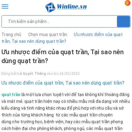
0
Toggle
navigation
Trang chủ
Chọn mua quạt trần
Ưu nhược điểm của quạt
trần, Tại sao nên dùng quạt trần?
Ưu nhược điểm của quạt trần, Tại sao nên
dùng quạt trần?
Đăng bởi
Lê Quyết Thắng
vào lúc 26/02/2023
Ưu nhược điểm của quạt trần, Tại sao nên dùng quạt trần?
quạt trần
là một lựa chọn tuyệt vời để tạo không khí thoáng đãng
và mát mẻ. quạt trần hiện nay có nhiều mẫu mã đa dạng với nhiều
kiểu dáng và tính năng khác nhau để phù hợp với nhu cầu và sở
thích của từng khách hàng. từ các mẫu quạt trần chuyên
dùng cho trường học, bệnh viện, hay các mẫu quạt trần phong
cách hiện đại cho phòng khách, phòng ngủ, các mẫu quạt trần