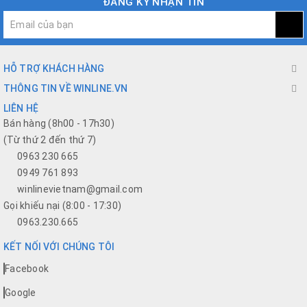
ĐĂNG KÝ NHẬN TIN
HỖ TRỢ KHÁCH HÀNG
THÔNG TIN VỀ WINLINE.VN
LIÊN HỆ
Bán hàng (8h00 - 17h30)
(Từ thứ 2 đến thứ 7)
0963 230 665
0949 761 893
winlinevietnam@gmail.com
Gọi khiếu nại (8:00 - 17:30)
0963.230.665
KẾT NỐI VỚI CHÚNG TÔI
Facebook
Google