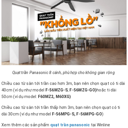
Quạt trần Panasonic 8 cánh, phù hợp cho không gian rộng
Chiều cao từ sàn tới trần cao hơn 3m, bạn nên chọn quạt có ti dài
40cm (ví dụ như model
F-56MZG-S
,
F-56MZG-GO)
hoặc ti dài
50cm (ví dụ model:
F60MZ2, M60XG)
Chiều cao từ sàn tới trần thấp hơn 3m, bạn nên chọn quạt có ti
dài 30cm (ví dụ như model
F-56MPG-S,
F-56MPG-GO
)
Xem thêm các sản phẩm
quạt trần panasonic
tại Winline