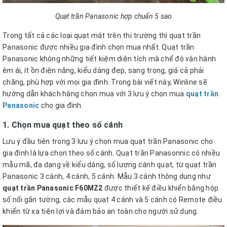
Quạt trần Panasonic hợp chuẩn 5 sao
Trong tất cả các loại quạt mát trên thị trường thì
quạt trần
Panasonic được nhiều gia đình chọn mua nhất. Quạt trần
Panasonic không những tiết kiệm diện tích mà chế độ vận hành
êm ái, ít ồn điện năng, kiểu dáng đẹp, sang trọng, giá cả phải
chăng, phù hợp với mọi gia đình. Trong bài viết này, Winline sẽ
hướng dẫn khách hàng chọn mua với 3 lưu ý chọn mua
quạt trần
Panasonic
cho gia đình.
1. Chọn mua quạt theo số cánh
Lưu ý đầu tiên trong 3 lưu ý chọn mua quạt trần Panasonic cho
gia đình là lựa chọn theo số cánh. Quạt trần Panasonnic có nhiều
mẫu mã, đa dạng về kiểu dáng, số lượng cánh quạt, từ quạt trần
Panasonic 3 cánh, 4 cánh, 5 cánh. Mẫu 3 cánh thông dụng như
quạt trần Panasonic F60MZ2
được thiết kế điều khiển bằng hộp
số nổi gắn tường, các mẫu quạt 4 cánh và 5 cánh có Remote điều
khiển từ xa tiện lợi và đảm bảo an toàn cho người sử dụng.