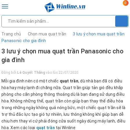
0
Toggle
navigation
Trang chủ
Chọn mua quạt trần
3 lưu ý chọn mua quạt trần
Panasonic cho gia đình
3 lưu ý chọn mua quạt trần Panasonic cho
gia đình
Đăng bởi
Lê Quyết Thắng
vào lúc 22/07/2020
Mỗi gia đình nên có một chiếc
quạt trần
, dù nhà bạn đã có điều
hòa hay máy lạnh đi chăng nữa. Quạt trần giúp tản gió đều khắp
phòng cho căn phòng thông thoáng dù là bạn đang sử dụng điều
hòa. Không những thế, quạt trần còn giúp bạn thay thế điều hòa
trong những ngày không quá nóng bức, một chiếc quạt trần sẽ là
trợ thủ đắc lực tạo gió tự nhiên, lưu thông không khí giúp bạn dễ
chịu hơn thay vì cứ phải đóng cửa suốt ngày dùng máy lạnh, điều
hòa. Xem các loại
quạt trần
tại Winline