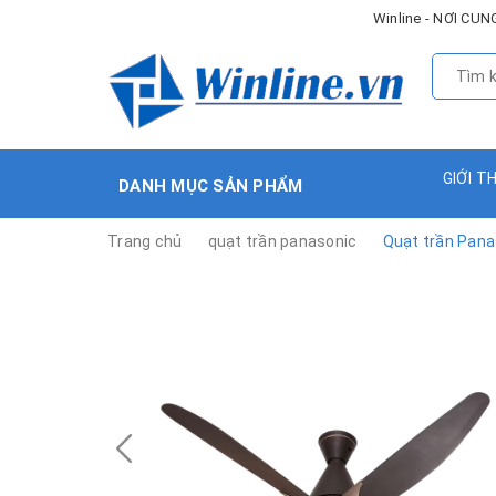
Winline - NƠI C
GIỚI T
DANH MỤC SẢN PHẨM
Trang chủ
quạt trần panasonic
Quạt trần Pana