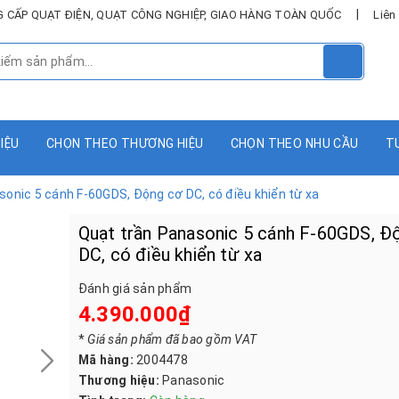
|
UNG CẤP QUẠT ĐIỆN, QUẠT CÔNG NGHIỆP, GIAO HÀNG TOÀN QUỐC
Liên
HIỆU
CHỌN THEO THƯƠNG HIỆU
CHỌN THEO NHU CẦU
T
sonic 5 cánh F-60GDS, Động cơ DC, có điều khiển từ xa
Quạt trần Panasonic 5 cánh F-60GDS, Đ
DC, có điều khiển từ xa
Đánh giá sản phẩm
4.390.000₫
*
Giá sản phẩm đã bao gồm VAT
Mã hàng:
2004478
Thương hiệu:
Panasonic