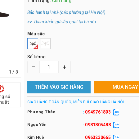
Tình trạng:
Còn hàng
Bảo hành tại nhà (các phường tại Hà Nội)
>>
Tham khảo giá lắp quạt tại hà nội
Màu sắc
Số lượng
–
+
1
/ 8
THÊM VÀO GIỎ HÀNG
MUA NGAY
ng số
thuật
GIAO HÀNG TOÀN QUỐC, MIỄN PHÍ GIAO HÀNG HÀ NỘI
Phương Thảo
0949761893
:
Ngọc Yến
0981805488
:
Kim Huệ
0963230665
: