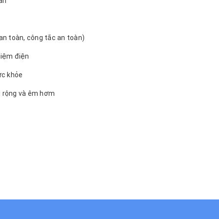
ản
an toàn, công tắc an toàn)
kiệm điện
ức khỏe
ải rộng và êm hơm