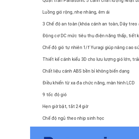
Quạt trần Panasonic 5 cánh chất lượng Nhật b
Luồng gió rộng, nhẹ nhàng, êm ái
3 Chế độ an toàn (khóa cánh an toàn, Dây treo 
Động cơ DC mức tiêu thụ điện năng thấp, tiết 
Chế độ gió tự nhiên 1/f Yuragi giúp nâng cao s
Thiết kế cánh kiểu 3D cho lưu lượng gió lớn, tr
Chất liệu cánh ABS bền bỉ không biến dạng
Điều khiển từ xa đa chức năng, màn hình LCD
9 tốc độ gió
Hẹn giờ bật, tắt 24 giờ
Chế độ ngủ theo nhịp sinh học