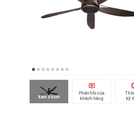
Phản hồi của
Thô
Xem 8 hình
khách hàng
kỹ 