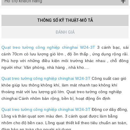
+
Hỗ trợ khách hàng
THÔNG SỐ KỸ THUẬT-MÔ TẢ
ĐÁNH GIÁ
Quạt treo tường công nghiệp chinghai W24-3T
3 cánh bạc, sải
cánh 70cm có lưu lượng gió lớn , độ ồn thấp , ứng dụng rộng rãi.
Phù hợp với những điều kiện môi trường khác nhau , chỗ đông
người như: Văn phòng, nhà hàng , nhà kho....
Quạt treo tường công nghiệp chinghai W24-3T
Công suất cao gió
khỏe giúp lưu thông không khí, làm mát nhanh tạo không khí
thoáng mát với lưu lượng gió lớn.
Quạt treo tường công nghiệp
chinghai Cánh nhôm bản rộng, bền bỉ, hoạt động ổn định
Quạt treo tường công nghiệp chinghai W24-3T
Động cơ dây đồng,
Lồng và thân quạt sơn màu đen. 3 cánh quạt được làm bằng
nhôm cho độ bền cao. Lồng quạt thiết kế theo tiêu chuẩn an toàn,
đảm bảo an toàn cho người sử dụng.