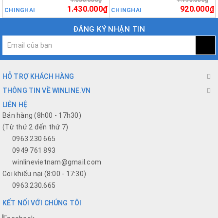
1.650.000₫
1.190.000₫
1.430.000₫
920.000₫
CHINGHAI
CHINGHAI
ĐĂNG KÝ NHẬN TIN
HỖ TRỢ KHÁCH HÀNG
THÔNG TIN VỀ WINLINE.VN
LIÊN HỆ
Bán hàng (8h00 - 17h30)
(Từ thứ 2 đến thứ 7)
0963 230 665
0949 761 893
winlinevietnam@gmail.com
Gọi khiếu nại (8:00 - 17:30)
0963.230.665
KẾT NỐI VỚI CHÚNG TÔI