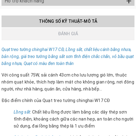
+
Hỗ trợ khách hàng
THÔNG SỐ KỸ THUẬT-MÔ TẢ
ĐÁNH GIÁ
Quạt treo tường chinghai W17 CĐ, Lồng sắt, chất liệu cánh bằng nhưa,
bản rộng, giá treo tường bằng sắt sơn tĩnh điện chắc chắn, vỏ bầu quạt
bằng nhựa, Quạt có màu đen toàn thân
Với công suất 75W, sải cánh 43cm cho lưu lượng gió lớn, thuộc
nhóm quạt khỏe, thích hợp làm mát cho không gian rộng, nơi đông
người, như nhà hàng, quán ăn, cửa hàng, nhà bếp...
Đặc điểm chính của Quạt treo tường chinghai W17 CĐ
Lồng sắt
: Chất liệu lồng được làm bằng các dây thép sơn
tĩnh điện, khoảng cách giữa các nan hẹp, an toàn cho người
sử dụng, đai lồng bằng thép là 1 ưu điểm