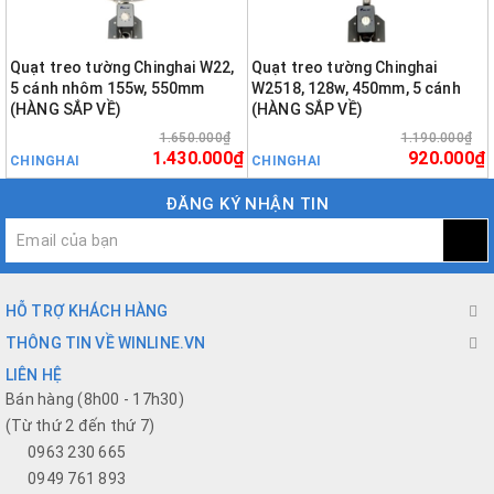
Quạt treo tường Chinghai W22,
Quạt treo tường Chinghai
5 cánh nhôm 155w, 550mm
W2518, 128w, 450mm, 5 cánh
(HÀNG SẮP VỀ)
(HÀNG SẮP VỀ)
1.650.000₫
1.190.000₫
1.430.000₫
920.000₫
CHINGHAI
CHINGHAI
ĐĂNG KÝ NHẬN TIN
HỖ TRỢ KHÁCH HÀNG
THÔNG TIN VỀ WINLINE.VN
LIÊN HỆ
Bán hàng (8h00 - 17h30)
(Từ thứ 2 đến thứ 7)
0963 230 665
0949 761 893