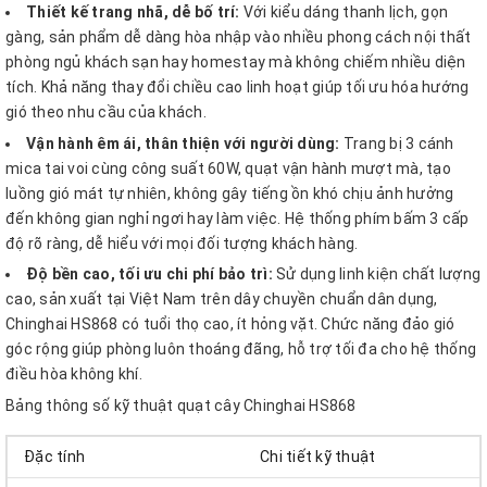
Thiết kế trang nhã, dễ bố trí:
Với kiểu dáng thanh lịch, gọn
gàng, sản phẩm dễ dàng hòa nhập vào nhiều phong cách nội thất
phòng ngủ khách sạn hay homestay mà không chiếm nhiều diện
tích. Khả năng thay đổi chiều cao linh hoạt giúp tối ưu hóa hướng
gió theo nhu cầu của khách.
Vận hành êm ái, thân thiện với người dùng:
Trang bị 3 cánh
mica tai voi cùng công suất 60W, quạt vận hành mượt mà, tạo
luồng gió mát tự nhiên, không gây tiếng ồn khó chịu ảnh hưởng
đến không gian nghỉ ngơi hay làm việc. Hệ thống phím bấm 3 cấp
độ rõ ràng, dễ hiểu với mọi đối tượng khách hàng.
Độ bền cao, tối ưu chi phí bảo trì:
Sử dụng linh kiện chất lượng
cao, sản xuất tại Việt Nam trên dây chuyền chuẩn dân dụng,
Chinghai HS868 có tuổi thọ cao, ít hỏng vặt. Chức năng đảo gió
góc rộng giúp phòng luôn thoáng đãng, hỗ trợ tối đa cho hệ thống
điều hòa không khí.
Bảng thông số kỹ thuật quạt cây Chinghai HS868
Đặc tính
Chi tiết kỹ thuật