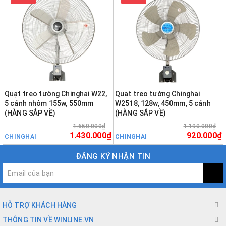
Quạt treo tường Chinghai W22,
Quạt treo tường Chinghai
5 cánh nhôm 155w, 550mm
W2518, 128w, 450mm, 5 cánh
(HÀNG SẮP VỀ)
(HÀNG SẮP VỀ)
1.650.000₫
1.190.000₫
1.430.000₫
920.000₫
CHINGHAI
CHINGHAI
ĐĂNG KÝ NHẬN TIN
HỖ TRỢ KHÁCH HÀNG
THÔNG TIN VỀ WINLINE.VN