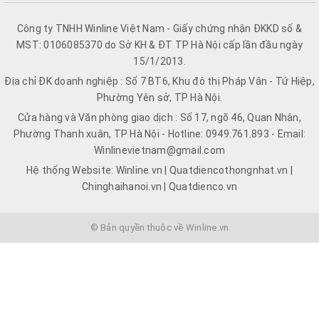
Công ty TNHH Winline Việt Nam - Giấy chứng nhận ĐKKD số &
MST: 0106085370 do Sở KH & ĐT TP Hà Nội cấp lần đầu ngày
15/1/2013.
Địa chỉ ĐK doanh nghiệp : Số 7 BT6, Khu đô thị Pháp Vân - Tứ Hiệp,
Phường Yên sở, TP Hà Nội.
Cửa hàng và Văn phòng giao dịch : Số 17, ngõ 46, Quan Nhân,
Phường Thanh xuân, TP Hà Nội - Hotline: 0949.761.893 - Email:
Winlinevietnam@gmail.com
Hệ thống Website: Winline.vn | Quatdiencothongnhat.vn |
Chinghaihanoi.vn | Quatdienco.vn
© Bản quyền thuộc về Winline.vn