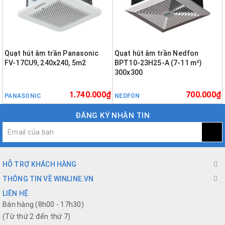
Quạt hút âm trần Panasonic
Quạt hút âm trần Nedfon
FV-17CU9, 240x240, 5m2
BPT10-23H25-A (7-11 m²)
300x300
1.740.000₫
700.000₫
PANASONIC
NEDFON
ĐĂNG KÝ NHẬN TIN
HỖ TRỢ KHÁCH HÀNG
THÔNG TIN VỀ WINLINE.VN
LIÊN HỆ
Bán hàng (8h00 - 17h30)
(Từ thứ 2 đến thứ 7)