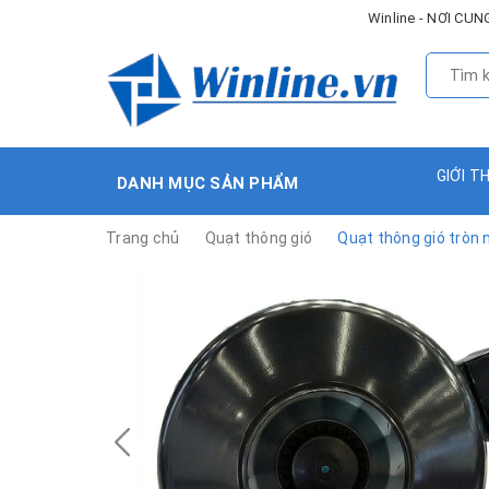
Winline - NƠI C
GIỚI T
DANH MỤC SẢN PHẨM
Trang chủ
Quạt thông gió
Quạt thông gió tròn 