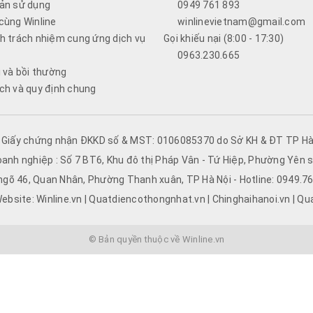
ản sử dụng
0949 761 893
cùng Winline
winlinevietnam@gmail.com
h trách nhiệm cung ứng dịch vụ
Gọi khiếu nại (8:00 - 17:30)
0963.230.665
i và bồi thường
ch và quy định chung
- Giấy chứng nhận ĐKKD số & MST: 0106085370 do Sở KH & ĐT TP Hà 
oanh nghiệp : Số 7 BT6, Khu đô thị Pháp Vân - Tứ Hiệp, Phường Yên s
 ngõ 46, Quan Nhân, Phường Thanh xuân, TP Hà Nội - Hotline: 0949.
ebsite: Winline.vn | Quatdiencothongnhat.vn | Chinghaihanoi.vn | Qu
© Bản quyền thuộc về Winline.vn