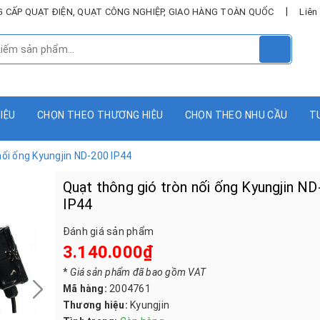
|
UNG CẤP QUẠT ĐIỆN, QUẠT CÔNG NGHIỆP, GIAO HÀNG TOÀN QUỐC
Liên
HIỆU
CHỌN THEO THƯƠNG HIỆU
CHỌN THEO NHU CẦU
T
nối ống Kyungjin ND-200 IP44
Quạt thông gió tròn nối ống Kyungjin N
IP44
Đánh giá sản phẩm
3.140.000₫
*
Giá sản phẩm đã bao gồm VAT
Mã hàng:
2004761
Thương hiệu:
Kyungjin