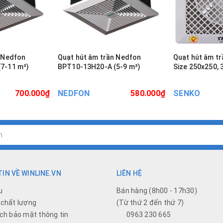
n Nedfon
Quạt hút âm trần Nedfon
Quạt hút âm tr
BPT10-13H20-A (5-9 m²)
Size 250x250,
700.000₫
NEDFON
580.000₫
SENKO
IN VỀ WINLINE.VN
LIÊN HỆ
u
Bán hàng (8h00 - 17h30)
chất lượng
(Từ thứ 2 đến thứ 7)
ch bảo mật thông tin
0963 230 665