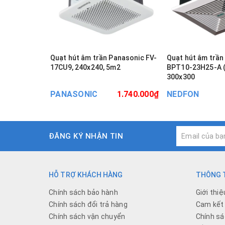
Quạt hút âm trần Panasonic FV-
Quạt hút âm trầ
17CU9, 240x240, 5m2
BPT10-23H25-A (7-11 m²)
300x300
PANASONIC
1.740.000₫
NEDFON
ĐĂNG KÝ NHẬN TIN
HỖ TRỢ KHÁCH HÀNG
THÔNG T
Chính sách bảo hành
Giới thiệ
Chính sách đổi trả hàng
Cam kết 
Chính sách vận chuyển
Chính sá