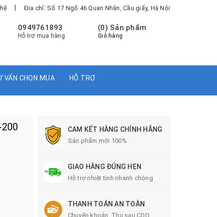
|
 hệ
Địa chỉ: Số 17 Ngõ 46 Quan Nhân, Cầu giấy, Hà Nội
0949761893
(
0
) Sản phẩm
Hỗ trợ mua hàng
Giỏ hàng
Ư VẤN CHỌN MUA
HỖ TRỢ
D-200
CAM KẾT HÀNG CHÍNH HÃNG
Sản phẩm mới 100%
GIAO HÀNG ĐÚNG HẸN
Hỗ trợ nhiệt tình nhanh chóng
THANH TOÁN AN TOÀN
Chuyển khoản, Thu sau COD