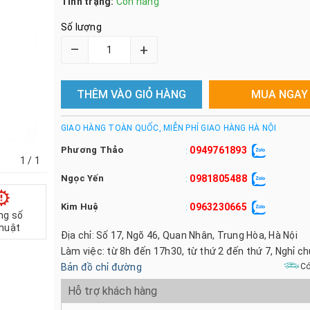
Tình trạng:
Còn hàng
Số lượng
–
+
THÊM VÀO GIỎ HÀNG
MUA NGAY
GIAO HÀNG TOÀN QUỐC, MIỄN PHÍ GIAO HÀNG HÀ NỘI
Phương Thảo
0949761893
:
1
/ 1
Ngọc Yến
0981805488
:
Kim Huệ
0963230665
:
ng số
thuật
Địa chỉ: Số 17, Ngõ 46, Quan Nhân, Trung Hòa, Hà Nội
Làm việc: từ 8h đến 17h30, từ thứ 2 đến thứ 7, Nghỉ c
Bản đồ chỉ đường
Có
Hỗ trợ khách hàng