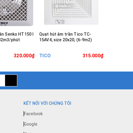
ần Senko HT150 I
Quạt hút âm trần Tico TC-
Quạt hút âm
 32m3/phút
15AV4, size 20x20, (6-9m2)
15AV5, Size
320.000₫
TICO
315.000₫
TICO
KẾT NỐI VỚI CHÚNG TÔI
Facebook
Google