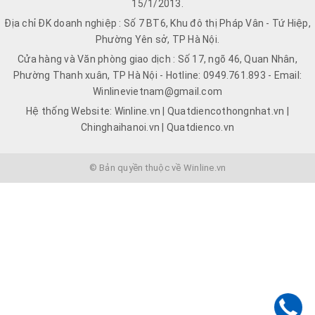
15/1/2013.
Địa chỉ ĐK doanh nghiệp : Số 7 BT6, Khu đô thị Pháp Vân - Tứ Hiệp,
Phường Yên sở, TP Hà Nội.
Cửa hàng và Văn phòng giao dịch : Số 17, ngõ 46, Quan Nhân,
Phường Thanh xuân, TP Hà Nội - Hotline: 0949.761.893 - Email:
Winlinevietnam@gmail.com
Hệ thống Website: Winline.vn | Quatdiencothongnhat.vn |
Chinghaihanoi.vn | Quatdienco.vn
© Bản quyền thuộc về Winline.vn