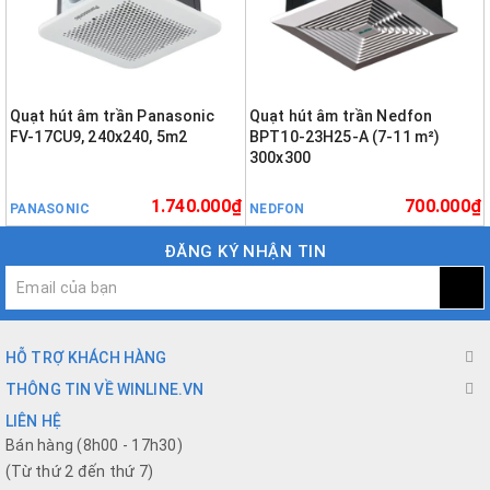
Quạt hút âm trần Panasonic
Quạt hút âm trần Nedfon
FV-17CU9, 240x240, 5m2
BPT10-23H25-A (7-11 m²)
300x300
1.740.000₫
700.000₫
PANASONIC
NEDFON
ĐĂNG KÝ NHẬN TIN
HỖ TRỢ KHÁCH HÀNG
THÔNG TIN VỀ WINLINE.VN
LIÊN HỆ
Bán hàng (8h00 - 17h30)
(Từ thứ 2 đến thứ 7)