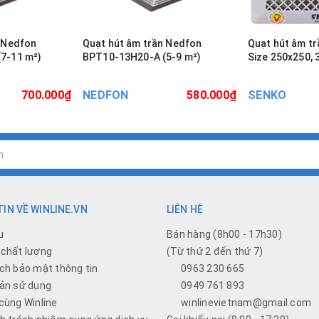
n Nedfon
Quạt hút âm trần Nedfon
Quạt hút âm tr
BPT10-13H20-A (5-9 m²)
Size 250x250,
700.000₫
NEDFON
580.000₫
SENKO
IN VỀ WINLINE.VN
LIÊN HỆ
u
Bán hàng (8h00 - 17h30)
chất lượng
(Từ thứ 2 đến thứ 7)
ch bảo mật thông tin
0963 230 665
ản sử dụng
0949 761 893
cùng Winline
winlinevietnam@gmail.com