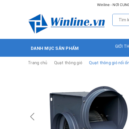
Winline - NƠI C
GIỚI T
DANH MỤC SẢN PHẨM
Trang chủ
Quạt thông gió
Quạt thông gió nối 