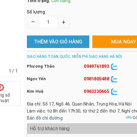
Tình trạng:
Còn hàng
Số lượng
–
+
THÊM VÀO GIỎ HÀNG
MUA NGAY
GIAO HÀNG TOÀN QUỐC, MIỄN PHÍ GIAO HÀNG HÀ NỘI
Phương Thảo
0949761893
:
1
/ 1
Ngọc Yến
0981805488
:
Kim Huệ
0963230665
:
ng số
thuật
Địa chỉ: Số 17, Ngõ 46, Quan Nhân, Trung Hòa, Hà Nội
Làm việc: từ 8h đến 17h30, từ thứ 2 đến thứ 7, Nghỉ c
Bản đồ chỉ đường
Có
Hỗ trợ khách hàng