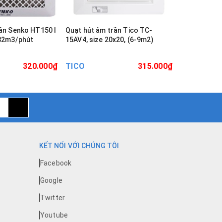
ần Senko HT150 I
Quạt hút âm trần Tico TC-
Quạt hút âm
 32m3/phút
15AV4, size 20x20, (6-9m2)
15AV5, Size
320.000₫
TICO
315.000₫
TICO
KẾT NỐI VỚI CHÚNG TÔI
Facebook
Google
Twitter
Youtube