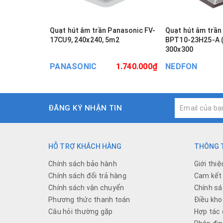
Quạt hút âm trần Panasonic FV-
Quạt hút âm trầ
17CU9, 240x240, 5m2
BPT10-23H25-A (7-11 m²)
300x300
PANASONIC
1.740.000₫
NEDFON
ĐĂNG KÝ NHẬN TIN
HỖ TRỢ KHÁCH HÀNG
THÔNG T
Chính sách bảo hành
Giới thiệ
Chính sách đổi trả hàng
Cam kết 
Chính sách vận chuyển
Chính sá
Phương thức thanh toán
Điều kho
Câu hỏi thường gặp
Hợp tác 