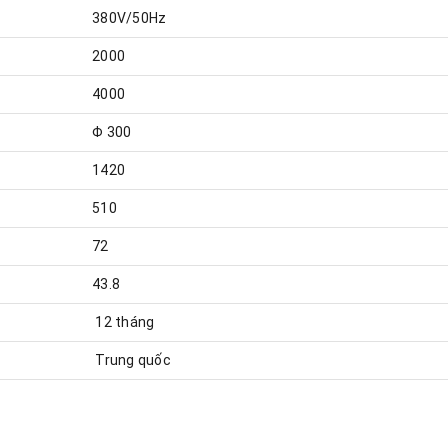
380V/50Hz
2000
4000
Φ 300
1420
510
72
43.8
12 tháng
Trung quốc