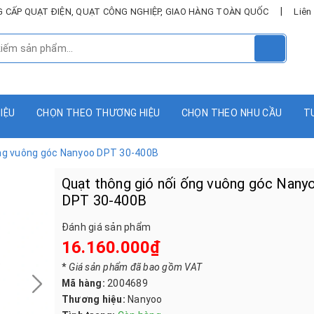
|
UNG CẤP QUẠT ĐIỆN, QUẠT CÔNG NGHIỆP, GIAO HÀNG TOÀN QUỐC
Liên
HIỆU
CHỌN THEO THƯƠNG HIỆU
CHỌN THEO NHU CẦU
T
ống vuông góc Nanyoo DPT 30-400B
Quạt thông gió nối ống vuông góc Nany
DPT 30-400B
Đánh giá sản phẩm
16.160.000₫
*
Giá sản phẩm đã bao gồm VAT
Mã hàng:
2004689
Thương hiệu:
Nanyoo