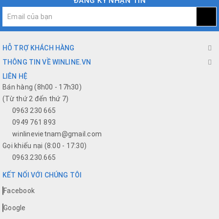
ĐĂNG KÝ NHẬN TIN
HỖ TRỢ KHÁCH HÀNG
THÔNG TIN VỀ WINLINE.VN
LIÊN HỆ
Bán hàng (8h00 - 17h30)
(Từ thứ 2 đến thứ 7)
0963 230 665
0949 761 893
winlinevietnam@gmail.com
Gọi khiếu nại (8:00 - 17:30)
0963.230.665
KẾT NỐI VỚI CHÚNG TÔI
Facebook
Google