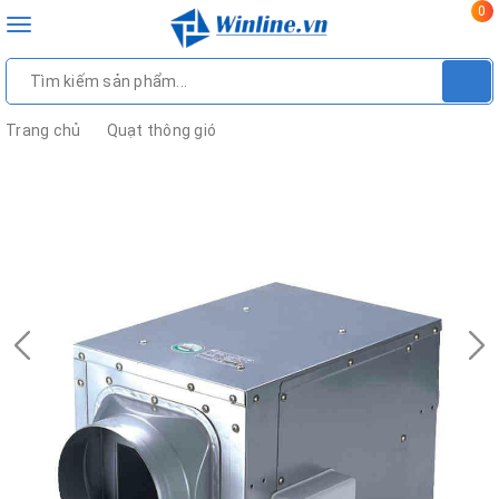
0
Toggle
navigation
Trang chủ
Quạt thông gió