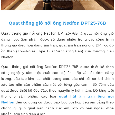
Quạt thông gió nối ống Nedfon DPT25-76B
Quạt thông gió nối ống Nedfon DPT25-76B
là quạt nối ống gió
dạng hộp. Sản phẩm được sử dụng nhiều trong các công trình
thông gió điều hòa dạng âm trần, quạt âm trần nối ống DPT có độ
ồn thấp (Low-Noise Type Dust Ventilating Fan) của thương hiệu
Nedfon.
Quạt thông gió nối ống Nedfon DPT25-76B
được thiết kế theo
công nghệ ly tâm hiệu suất cao, độ ồn thấp và tiết kiệm năng
lượng, cấu tạo kim loại chất lượng cao, các chi tiết cơ khí chính
xác tạo nên sản phẩm sắc nét với từng góc cạnh. Bộ đệm của
quạt được thiết kế độc đáo, theo nguyên lý hút li tâm. Để tăng tuổi
thọ cho sản phẩm, các loại
quạt hút âm trần ống nối
Nedfon
đều có động cơ được bao bọc bởi hộp tiêu âm bằng thép
chống gỉ giúp quạt vận hành cực êm, lớp vỏ bên ngoài khỏe
khoắn, sơn tĩnh điện 4 lớp.