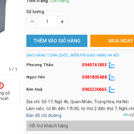
Tình trạng:
Còn hàng
Số lượng
–
+
THÊM VÀO GIỎ HÀNG
MUA NGAY
GIAO HÀNG TOÀN QUỐC, MIỄN PHÍ GIAO HÀNG HÀ NỘI
Phương Thảo
0949761893
:
1
/ 1
Ngọc Yến
0981805488
:
Kim Huệ
0963230665
:
ng số
thuật
Địa chỉ: Số 17, Ngõ 46, Quan Nhân, Trung Hòa, Hà Nội
Làm việc: từ 8h đến 17h30, từ thứ 2 đến thứ 7, Nghỉ c
Bản đồ chỉ đường
Có
Hỗ trợ khách hàng