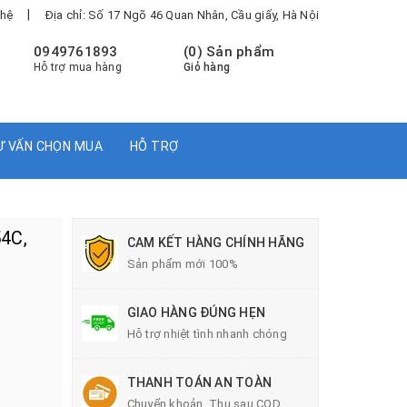
|
 hệ
Địa chỉ: Số 17 Ngõ 46 Quan Nhân, Cầu giấy, Hà Nội
0949761893
(
0
) Sản phẩm
Hỗ trợ mua hàng
Giỏ hàng
Ư VẤN CHỌN MUA
HỖ TRỢ
54C,
CAM KẾT HÀNG CHÍNH HÃNG
Sản phẩm mới 100%
GIAO HÀNG ĐÚNG HẸN
Hỗ trợ nhiệt tình nhanh chóng
THANH TOÁN AN TOÀN
Chuyển khoản, Thu sau COD