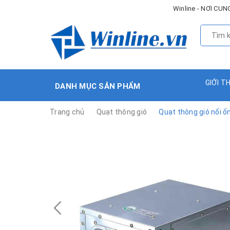
Winline - NƠI C
GIỚI T
DANH MỤC SẢN PHẨM
Trang chủ
Quạt thông gió
Quạt thông gió nối 