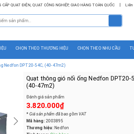
|
UNG CẤP QUẠT ĐIỆN, QUẠT CÔNG NGHIỆP, GIAO HÀNG TOÀN QUỐC
Liên
HIỆU
CHỌN THEO THƯƠNG HIỆU
CHỌN THEO NHU CẦU
T
ống Nedfon DPT20-54C, (40-47m2)
Quạt thông gió nối ống Nedfon DPT20-
(40-47m2)
Đánh giá sản phẩm
3.820.000₫
*
Giá sản phẩm đã bao gồm VAT
Mã hàng:
2003895
Thương hiệu:
Nedfon