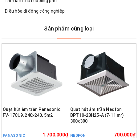
Tấm làm mát cooling pad
Điều hòa di động công nghiệp
Sản phẩm cùng loại
Quạt hút âm trần Panasonic
Quạt hút âm trần Nedfon
FV-17CU9, 240x240, 5m2
BPT10-23H25-A (7-11 m²)
300x300
1.700.000₫
700.000₫
PANASONIC
NEDFON