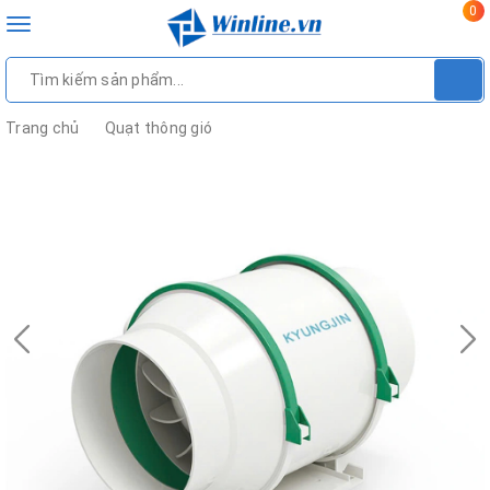
0
Toggle
navigation
Trang chủ
Quạt thông gió