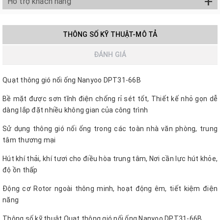
+
Hỗ trợ khách hàng
THÔNG SỐ KỸ THUẬT-MÔ TẢ
ĐÁNH GIÁ
Quạt thông gió nối ống Nanyoo DPT31-66B
Bề mặt được sơn tĩnh điện chống rỉ sét tốt, Thiết kế nhỏ gọn dễ
dàng lắp đặt nhiều không gian của công trình
Sử dụng thông gió nối ống trong các toàn nhà văn phòng, trung
tâm thương mại
Hút khí thải, khí tươi cho điều hòa trung tâm, Nơi cần lực hút khỏe,
độ ồn thấp
Động cơ Rotor ngoài thông minh, hoạt động êm, tiết kiệm điện
năng
Thông số kỹ thuật Quạt thông gió nối ống Nanyoo DPT31-66B