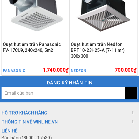
Quạt hút âm trần Panasonic
Quạt hút âm trần Nedfon
FV-17CU9, 240x240, 5m2
BPT10-23H25-A (7-11 m²)
300x300
1.740.000₫
700.000₫
PANASONIC
NEDFON
ĐĂNG KÝ NHẬN TIN
HỖ TRỢ KHÁCH HÀNG
THÔNG TIN VỀ WINLINE.VN
LIÊN HỆ
Bán hàng (8h00 - 17h30)