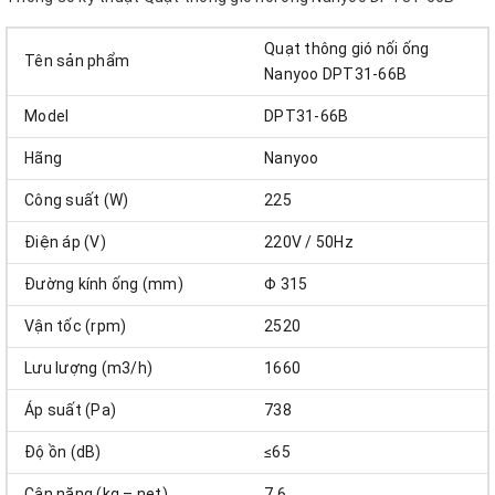
Quạt thông gió nối ống
Tên sản phẩm
Nanyoo DPT31-66B
Model
DPT31-66B
Hãng
Nanyoo
Công suất (W)
225
Điện áp (V)
220V / 50Hz
Đường kính ống (mm)
Φ 315
Vận tốc (rpm)
2520
Lưu lượng (m3/h)
1660
Áp suất (Pa)
738
Độ ồn (dB)
≤65
Cân nặng (kg – net)
7.6