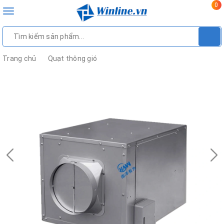
0
Toggle
navigation
Trang chủ
Quạt thông gió