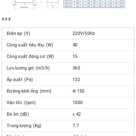
###
Điện áp: (V)
220V/50Hz
Công suất tiêu thụ: (W)
40
Công suất động cơ: (W)
15
Lưu lượng gió: (m3/h)
360
Áp suất: (Pa)
132
Đường kính ống: (mm)
Φ 150
Vận tốc: (rpm)
1000
Độ ồn: (dB)
≤ 42
Trọng lượng: (Kg)
7.7