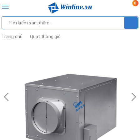
0
Toggle
navigation
Trang chủ
Quạt thông gió