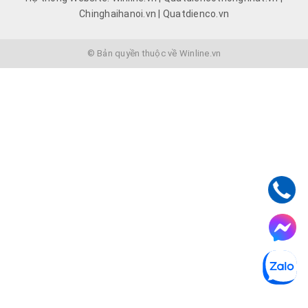
Chinghaihanoi.vn | Quatdienco.vn
© Bản quyền thuộc về Winline.vn