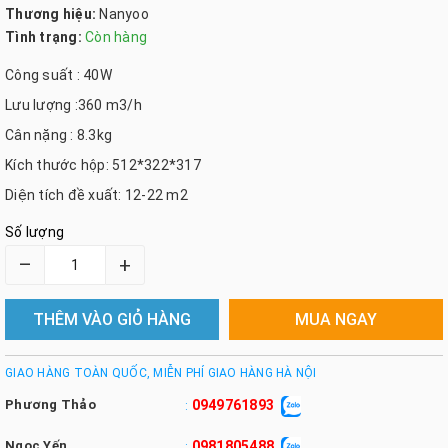
Thương hiệu:
Nanyoo
Tình trạng:
Còn hàng
Công suất : 40W
Lưu lượng :360 m3/h
Cân nặng : 8.3kg
Kích thước hộp: 512*322*317
Diện tích đề xuất: 12-22 m2
Số lượng
–
+
THÊM VÀO GIỎ HÀNG
MUA NGAY
GIAO HÀNG TOÀN QUỐC, MIỄN PHÍ GIAO HÀNG HÀ NỘI
Phương Thảo
0949761893
:
Ngọc Yến
0981805488
: