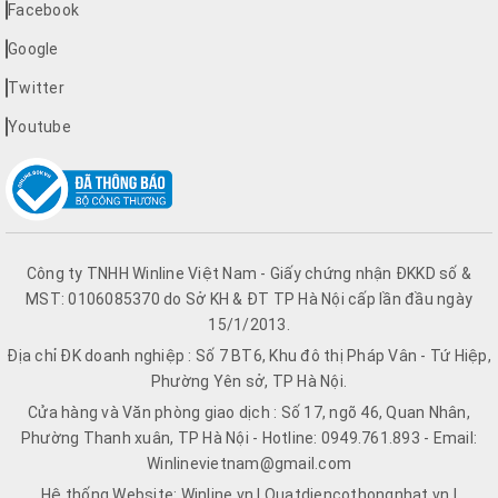
Facebook
Google
Twitter
Youtube
Công ty TNHH Winline Việt Nam - Giấy chứng nhận ĐKKD số &
MST: 0106085370 do Sở KH & ĐT TP Hà Nội cấp lần đầu ngày
15/1/2013.
Địa chỉ ĐK doanh nghiệp : Số 7 BT6, Khu đô thị Pháp Vân - Tứ Hiệp,
Phường Yên sở, TP Hà Nội.
Cửa hàng và Văn phòng giao dịch : Số 17, ngõ 46, Quan Nhân,
Phường Thanh xuân, TP Hà Nội - Hotline: 0949.761.893 - Email:
Winlinevietnam@gmail.com
Hệ thống Website: Winline.vn | Quatdiencothongnhat.vn |