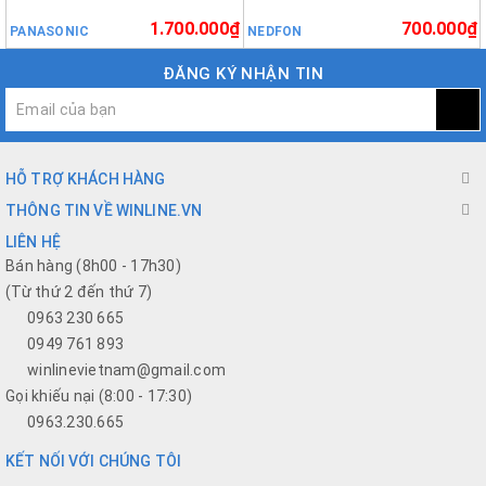
1.700.000₫
700.000₫
PANASONIC
NEDFON
ĐĂNG KÝ NHẬN TIN
HỖ TRỢ KHÁCH HÀNG
THÔNG TIN VỀ WINLINE.VN
LIÊN HỆ
Bán hàng (8h00 - 17h30)
(Từ thứ 2 đến thứ 7)
0963 230 665
0949 761 893
winlinevietnam@gmail.com
Gọi khiếu nại (8:00 - 17:30)
0963.230.665
KẾT NỐI VỚI CHÚNG TÔI