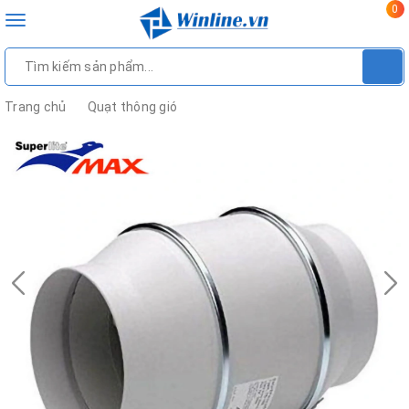
0
Toggle
navigation
Trang chủ
Quạt thông gió