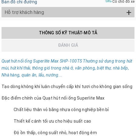
Bản đồ chỉ đường
Có chỗ đỗ xe
+
Hỗ trợ khách hàng
THÔNG SỐ KỸ THUẬT-MÔ TẢ
ĐÁNH GIÁ
Quạt hút nối ống Superlite Max SHP-100TS
Thường sử dụng trong hút
mùi, hút khí thải, thông gió trong nhà ở, văn phòng, biệt thự, nhà b
ế
p,
Nhà hàng, quán ăn, lẩu, nướng...
Tạo dòng không khí luân chuyển cấp khí tươi cho không gian sống
Đặc điểm chính của Quạt hút nối ống Superlite Max
Chất liệu thân vỏ bằng nhựa công nghiệp bền bỉ
Thiết kế cánh tối ưu cho hiệu suất cao
Độ ồn thấp, công suất nhỏ, hoạt động êm