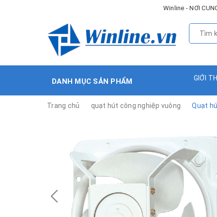
Winline - NƠI C
GIỚI T
DANH MỤC SẢN PHẨM
Trang chủ
quạt hút công nghiệp vuông
Quạt hú