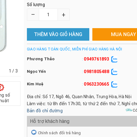
Số lượng
–
+
THÊM VÀO GIỎ HÀNG
MUA NGAY
GIAO HÀNG TOÀN QUỐC, MIỄN PHÍ GIAO HÀNG HÀ NỘI
Phương Thảo
0949761893
:
1
/ 3
Ngọc Yến
0981805488
:
Kim Huệ
0963230665
:
ng số
Địa chỉ: Số 17, Ngõ 46, Quan Nhân, Trung Hòa, Hà Nội
thuật
Làm việc: từ 8h đến 17h30, từ thứ 2 đến thứ 7, Nghỉ c
Bản đồ chỉ đường
Có
Hỗ trợ khách hàng
Chính sách đổi trả hàng