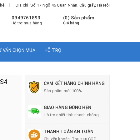
|
 hệ
Địa chỉ: Số 17 Ngõ 46 Quan Nhân, Cầu giấy, Hà Nội
0949761893
(
0
) Sản phẩm
Hỗ trợ mua hàng
Giỏ hàng
Ư VẤN CHỌN MUA
HỖ TRỢ
GS4
CAM KẾT HÀNG CHÍNH HÃNG
Sản phẩm mới 100%
GIAO HÀNG ĐÚNG HẸN
Hỗ trợ nhiệt tình nhanh chóng
THANH TOÁN AN TOÀN
Chuyển khoản, Thu sau COD