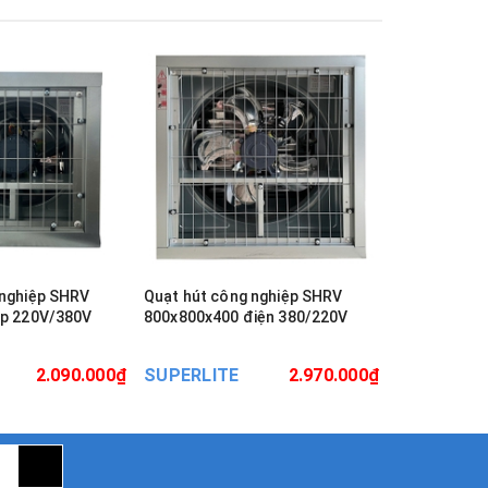
 nghiệp SHRV
Quạt hút công nghiệp SHRV
Quạt hút cô
áp 220V/380V
800x800x400 điện 380/220V
900x900x40
2.090.000₫
SUPERLITE
2.970.000₫
SUPERLIT