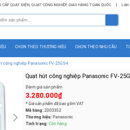
|
UNG CẤP QUẠT ĐIỆN, QUẠT CÔNG NGHIỆP, GIAO HÀNG TOÀN QUỐC
Liên
HIỆU
CHỌN THEO THƯƠNG HIỆU
CHỌN THEO NHU CẦU
T
t công nghiệp Panasonic FV-25GS4
Quạt hút công nghiệp Panasonic FV-25
Đánh giá sản phẩm
3.280.000₫
*
Giá sản phẩm đã bao gồm VAT
Mã hàng:
2003352
Thương hiệu:
Panasonic
Tình trạng:
Còn hàng