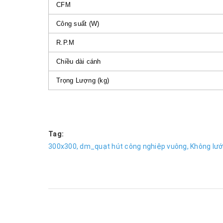
CFM
Công suất (W)
R.P.M
Chiều dài cánh
Trọng Lượng (kg)
Tag:
300x300,
dm_quạt hút công nghiệp vuông,
Không lướ