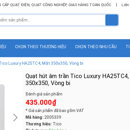
|
UNG CẤP QUẠT ĐIỆN, QUẠT CÔNG NGHIỆP, GIAO HÀNG TOÀN QUỐC
Liên
HIỆU
CHỌN THEO THƯƠNG HIỆU
CHỌN THEO NHU CẦU
T
Tico Luxury HA25TC4, Mặt 350x350, Vòng bi
Quạt hút âm trần Tico Luxury HA25TC4,
350x350, Vòng bi
Đánh giá sản phẩm
435.000₫
*
Giá sản phẩm đã bao gồm VAT
Mã hàng:
2005339
Thương hiệu:
Tico