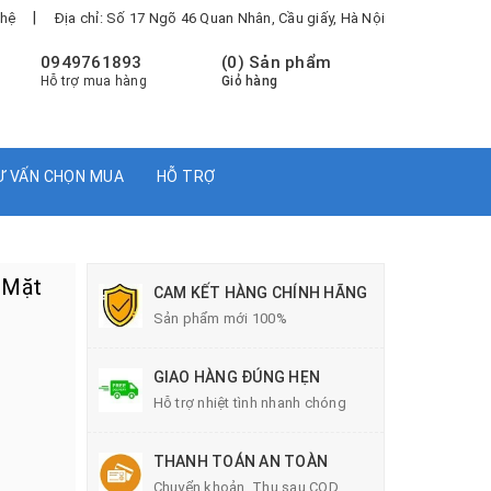
|
 hệ
Địa chỉ: Số 17 Ngõ 46 Quan Nhân, Cầu giấy, Hà Nội
0949761893
(
0
) Sản phẩm
Hỗ trợ mua hàng
Giỏ hàng
Ư VẤN CHỌN MUA
HỖ TRỢ
 Mặt
CAM KẾT HÀNG CHÍNH HÃNG
Sản phẩm mới 100%
GIAO HÀNG ĐÚNG HẸN
Hỗ trợ nhiệt tình nhanh chóng
THANH TOÁN AN TOÀN
Chuyển khoản, Thu sau COD