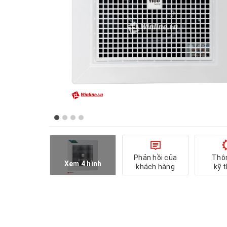
Phản hồi của
Thô
Xem 4 hình
khách hàng
kỹ 