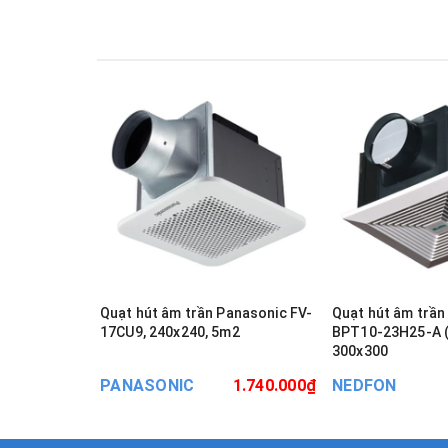
Quạt hút âm trần Panasonic FV-
Quạt hút âm trầ
17CU9, 240x240, 5m2
BPT10-23H25-A (7-11 m²)
300x300
PANASONIC
1.740.000₫
NEDFON