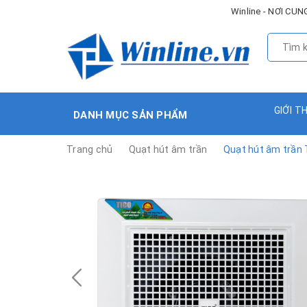
Winline - NƠI C
GIỚI T
DANH MỤC SẢN PHẨM
Trang chủ
Quạt hút âm trần
Quạt hút âm trần 