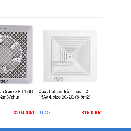
ần Senko HT150 I
Quạt hút âm trần Tico TC-
Quạt hút âm
 32m3/phút
15AV4, size 20x20, (6-9m2)
15AV5, Size
320.000₫
TICO
315.000₫
TICO