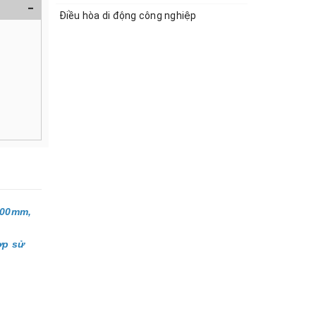
-
Điều hòa di động công nghiệp
300mm,
à
ợp sử