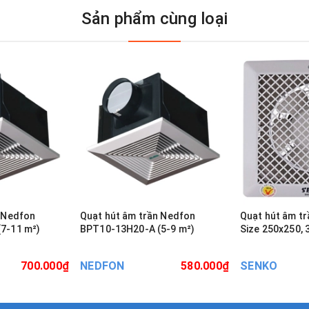
Sản phẩm cùng loại
n Nedfon
Quạt hút âm trần Nedfon
Quạt hút âm tr
BPT10-13H20-A (5-9 m²)
Size 250x250,
700.000₫
NEDFON
580.000₫
SENKO