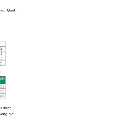
cao. Quạt
êu dùng
hông gió