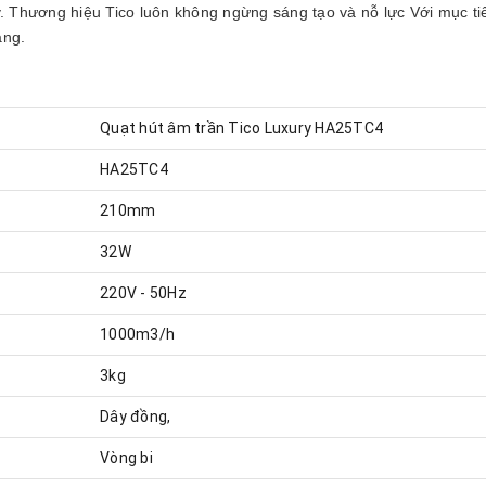
y. Thương hiệu Tico luôn không ngừng sáng tạo và nỗ lực Với mục t
àng.
Quạt hút âm trần Tico Luxury HA25TC4
HA25TC4
210mm
32W
220V - 50Hz
1000m3/h
3kg
Dây đồng,
Vòng bi