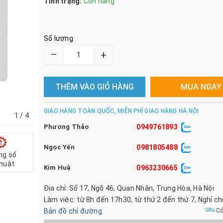
Tình trạng:
Còn hàng
Số lượng
–
+
THÊM VÀO GIỎ HÀNG
MUA NGAY
GIAO HÀNG TOÀN QUỐC, MIỄN PHÍ GIAO HÀNG HÀ NỘI
1
/ 4
Phương Thảo
0949761893
:
Ngọc Yến
0981805488
:
ng số
thuật
Kim Huệ
0963230665
:
Địa chỉ: Số 17, Ngõ 46, Quan Nhân, Trung Hòa, Hà Nội
Làm việc: từ 8h đến 17h30, từ thứ 2 đến thứ 7, Nghỉ c
Bản đồ chỉ đường
Có