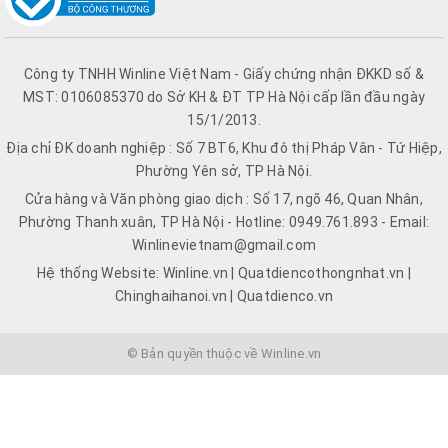
Công ty TNHH Winline Việt Nam - Giấy chứng nhận ĐKKD số &
MST: 0106085370 do Sở KH & ĐT TP Hà Nội cấp lần đầu ngày
15/1/2013.
Địa chỉ ĐK doanh nghiệp : Số 7 BT6, Khu đô thị Pháp Vân - Tứ Hiệp,
Phường Yên sở, TP Hà Nội.
Cửa hàng và Văn phòng giao dịch : Số 17, ngõ 46, Quan Nhân,
Phường Thanh xuân, TP Hà Nội - Hotline: 0949.761.893 - Email:
Winlinevietnam@gmail.com
Hệ thống Website: Winline.vn | Quatdiencothongnhat.vn |
Chinghaihanoi.vn | Quatdienco.vn
© Bản quyền thuộc về Winline.vn