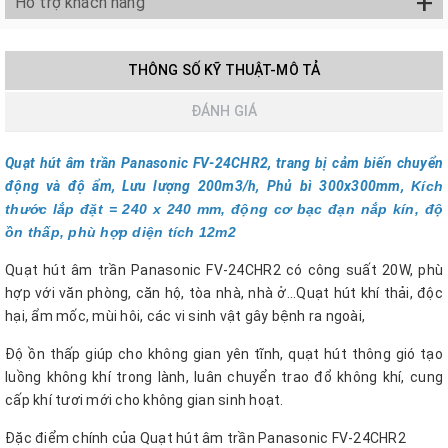
+
Hỗ trợ khách hàng
THÔNG SỐ KỸ THUẬT-MÔ TẢ
ĐÁNH GIÁ
Quạt hút âm trần Panasonic FV‑24CHR2, trang bị cảm biến chuyển
động và độ ẩm, Lưu lượng 200m3/h, Phủ bì 300x300mm,
Kích
thước lắp đặt = 240 x 240 mm, động cơ bạc đạn nắp kín, độ
ồn thấp, phù hợp diện tích 12m2
Quạt hút âm trần Panasonic FV‑24CHR2 có công suất 20W, phù
hợp với văn phòng, căn hộ, tòa nhà, nhà ở...Quạt hút khí thải, độc
hại, ẩm mốc, mùi hôi, các vi sinh vật gây bệnh ra ngoài,
Độ ồn thấp giúp cho không gian yên tĩnh, quạt hút thông gió tạo
luồng không khí trong lành, luân chuyển trao đổ không khí, cung
cấp khí tươi mới cho không gian sinh hoạt.
Đặc điểm chính của Quạt hút âm trần Panasonic FV‑24CHR2