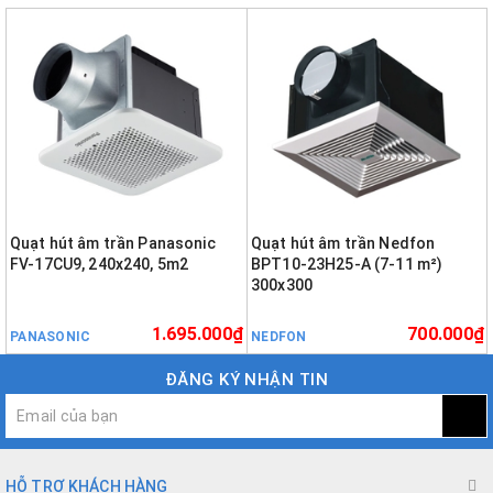
Quạt hút âm trần Panasonic
Quạt hút âm trần Nedfon
FV-17CU9, 240x240, 5m2
BPT10-23H25-A (7-11 m²)
300x300
1.695.000₫
700.000₫
PANASONIC
NEDFON
ĐĂNG KÝ NHẬN TIN
HỖ TRỢ KHÁCH HÀNG