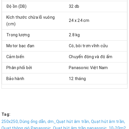
Độ ồn (DB)
32 db
Kích thước chừa lỗ vuông
24 x 24 cm
(cm)
Trọng lượng
2.8 kg
Motor bạc đạn
Có, bôi trơn vĩnh cửu
Cảm biến
Chuyển động và độ ẩm
Phân phối bởi
Panasonic Việt Nam
Bảo hành
12 tháng
Tag:
250x250,
Dùng ống dẫn,
dm_Quạt hút âm trần,
Quạt hút âm trần,
Quạt thông gió Panasonic,
Quạt hút âm trần panasonic,
10-20m2,