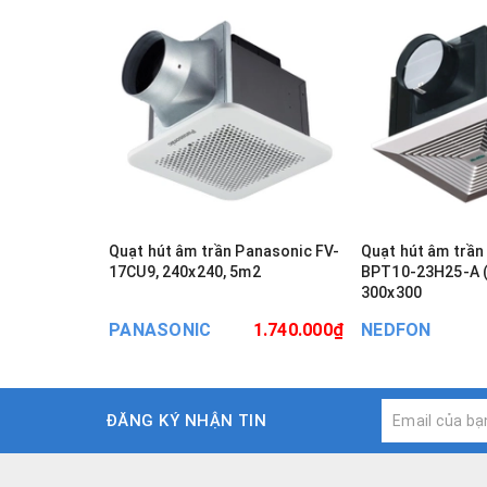
Quạt hút âm trần Panasonic FV-
Quạt hút âm trầ
17CU9, 240x240, 5m2
BPT10-23H25-A (7-11 m²)
300x300
PANASONIC
1.740.000₫
NEDFON
ĐĂNG KÝ NHẬN TIN