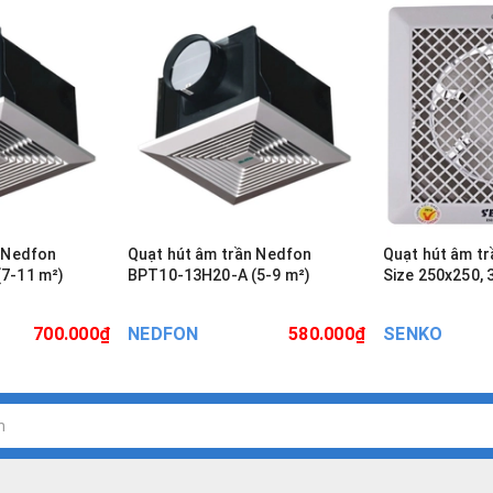
n Nedfon
Quạt hút âm trần Nedfon
Quạt hút âm tr
BPT10-13H20-A (5-9 m²)
Size 250x250,
700.000₫
NEDFON
580.000₫
SENKO