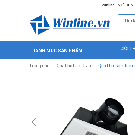
Winline - NƠI C
GIỚI T
DANH MỤC SẢN PHẨM
Trang chủ
Quạt hút âm trần
Quạt hút âm trần