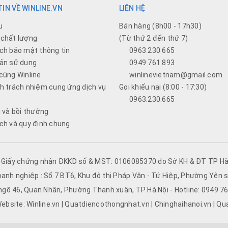
IN VỀ WINLINE.VN
LIÊN HỆ
u
Bán hàng (8h00 - 17h30)
chất lượng
(Từ thứ 2 đến thứ 7)
ch bảo mật thông tin
0963 230 665
ản sử dụng
0949 761 893
cùng Winline
winlinevietnam@gmail.com
h trách nhiệm cung ứng dịch vụ
Gọi khiếu nại (8:00 - 17:30)
0963.230.665
i và bồi thường
ch và quy định chung
- Giấy chứng nhận ĐKKD số & MST: 0106085370 do Sở KH & ĐT TP Hà 
oanh nghiệp : Số 7 BT6, Khu đô thị Pháp Vân - Tứ Hiệp, Phường Yên s
 ngõ 46, Quan Nhân, Phường Thanh xuân, TP Hà Nội - Hotline: 0949.
ebsite: Winline.vn | Quatdiencothongnhat.vn | Chinghaihanoi.vn | Qu