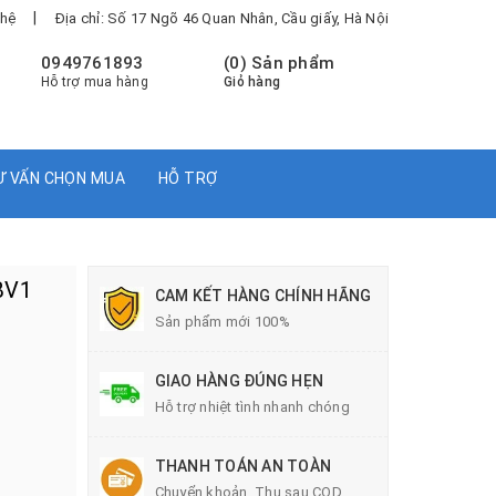
|
 hệ
Địa chỉ: Số 17 Ngõ 46 Quan Nhân, Cầu giấy, Hà Nội
0949761893
(
0
) Sản phẩm
Hỗ trợ mua hàng
Giỏ hàng
Ư VẤN CHỌN MUA
HỖ TRỢ
BV1
CAM KẾT HÀNG CHÍNH HÃNG
Sản phẩm mới 100%
GIAO HÀNG ĐÚNG HẸN
Hỗ trợ nhiệt tình nhanh chóng
THANH TOÁN AN TOÀN
Chuyển khoản, Thu sau COD