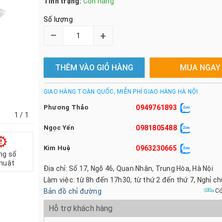
Tình trạng:
Còn hàng
Số lượng
–
+
THÊM VÀO GIỎ HÀNG
MUA NGAY
GIAO HÀNG TOÀN QUỐC, MIỄN PHÍ GIAO HÀNG HÀ NỘI
Phương Thảo
0949761893
:
1
/ 1
Ngọc Yến
0981805488
:
Kim Huệ
0963230665
:
ng số
thuật
Địa chỉ: Số 17, Ngõ 46, Quan Nhân, Trung Hòa, Hà Nội
Làm việc: từ 8h đến 17h30, từ thứ 2 đến thứ 7, Nghỉ c
Bản đồ chỉ đường
Có
Hỗ trợ khách hàng