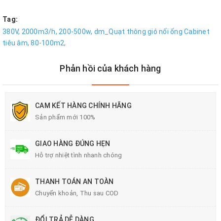
Tag:
380V,
2000m3/h,
200-500w,
dm_Quạt thông gió nối ống Cabinet
tiêu âm,
80-100m2,
Phản hồi của khách hàng
CAM KẾT HÀNG CHÍNH HÃNG
Sản phẩm mới 100%
GIAO HÀNG ĐÚNG HẸN
Hỗ trợ nhiệt tình nhanh chóng
THANH TOÁN AN TOÀN
Chuyển khoản, Thu sau COD
ĐỔI TRẢ DỄ DÀNG