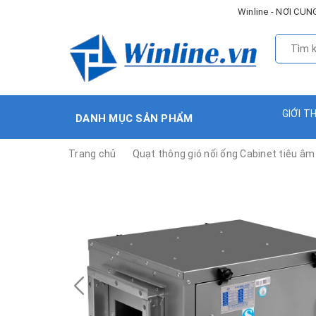
Winline - NƠI C
GIỚI T
DANH MỤC SẢN PHẨM
Trang chủ
Quạt thông gió nối ống Cabinet tiêu âm