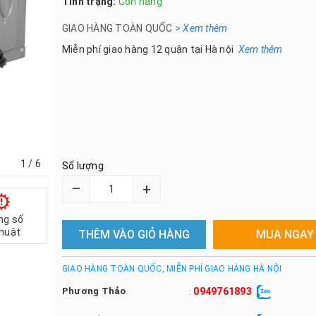
Tình trạng:
Còn hàng
GIAO HÀNG TOÀN QUỐC
>
Xem th
êm
Miễn phí giao hàng 12 quận tại Hà nội
Xem thêm
1
/ 6
Số lượng
–
+
ng số
thuật
THÊM VÀO GIỎ HÀNG
MUA NGAY
GIAO HÀNG TOÀN QUỐC, MIỄN PHÍ GIAO HÀNG HÀ NỘI
Phương Thảo
0949761893
: