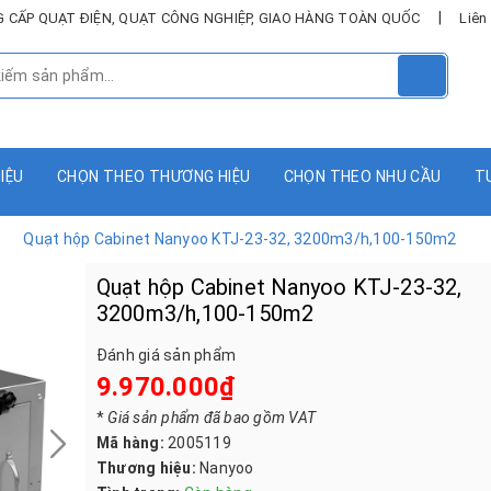
|
UNG CẤP QUẠT ĐIỆN, QUẠT CÔNG NGHIỆP, GIAO HÀNG TOÀN QUỐC
Liên
HIỆU
CHỌN THEO THƯƠNG HIỆU
CHỌN THEO NHU CẦU
T
Quạt hộp Cabinet Nanyoo KTJ-23-32, 3200m3/h,100-150m2
Quạt hộp Cabinet Nanyoo KTJ-23-32,
3200m3/h,100-150m2
Đánh giá sản phẩm
9.970.000₫
*
Giá sản phẩm đã bao gồm VAT
Mã hàng:
2005119
Thương hiệu:
Nanyoo