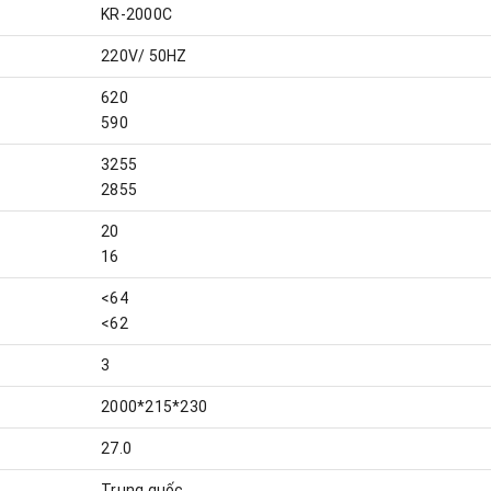
KR-2000C
220V/ 50HZ
620
590
3255
2855
20
16
<64
<62
3
2000*215*230
27.0
Trung quốc