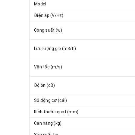
Model
Điện áp (V/Hz)
Công suất (w)
Lưu lượng gió (m3/h)
Vận tốc (m/s)
Độ ồn (dB)
Số động cơ (cái)
Kích thước quạt (mm)
Cân nặng (kg)
Sản xuất tại