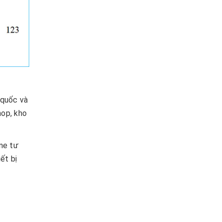
 quốc và
hop, kho
ne tư
ết bị