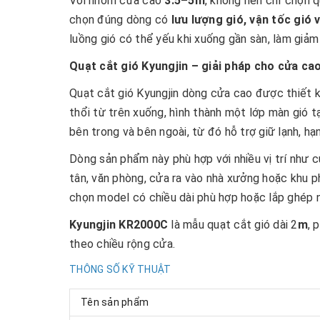
Với nhóm cửa cao
3.5–5m
, không nên chỉ chọn q
chọn đúng dòng có
lưu lượng gió, vận tốc gió 
luồng gió có thể yếu khi xuống gần sàn, làm giảm 
Quạt cắt gió Kyungjin – giải pháp cho cửa c
Quạt cắt gió Kyungjin dòng cửa cao được thiết k
thổi từ trên xuống, hình thành một lớp màn gió t
bên trong và bên ngoài, từ đó hỗ trợ giữ lạnh, hạn
Dòng sản phẩm này phù hợp với nhiều vị trí như c
tân, văn phòng, cửa ra vào nhà xưởng hoặc khu p
chọn model có chiều dài phù hợp hoặc lắp ghép n
Kyungjin KR2000C
là mẫu quạt cắt gió dài 2
m
, 
theo chiều rộng cửa.
THÔNG SỐ KỸ THUẬT
Tên sản phẩm