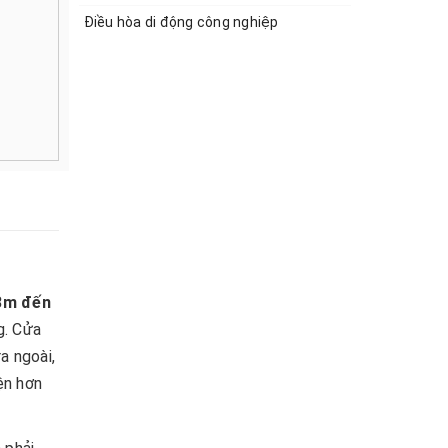
Điều hòa di động công nghiệp
3m đến
g. Cửa
a ngoài,
ện hơn