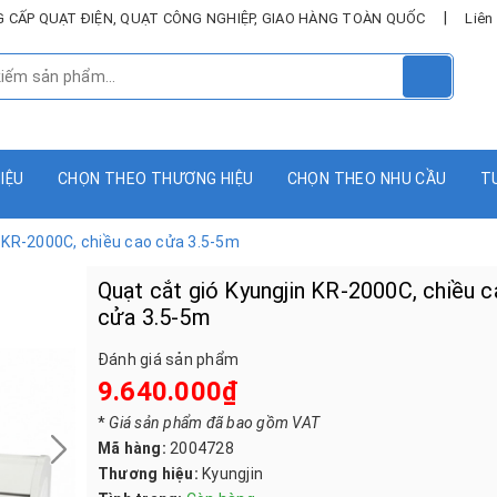
|
UNG CẤP QUẠT ĐIỆN, QUẠT CÔNG NGHIỆP, GIAO HÀNG TOÀN QUỐC
Liên
HIỆU
CHỌN THEO THƯƠNG HIỆU
CHỌN THEO NHU CẦU
T
n KR-2000C, chiều cao cửa 3.5-5m
Quạt cắt gió Kyungjin KR-2000C, chiều 
cửa 3.5-5m
Đánh giá sản phẩm
9.640.000₫
*
Giá sản phẩm đã bao gồm VAT
Mã hàng:
2004728
Thương hiệu:
Kyungjin