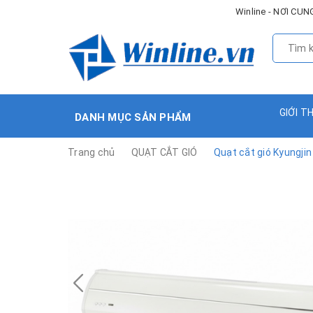
Winline - NƠI C
GIỚI T
DANH MỤC SẢN PHẨM
Trang chủ
QUẠT CẮT GIÓ
Quạt cắt gió Kyungji