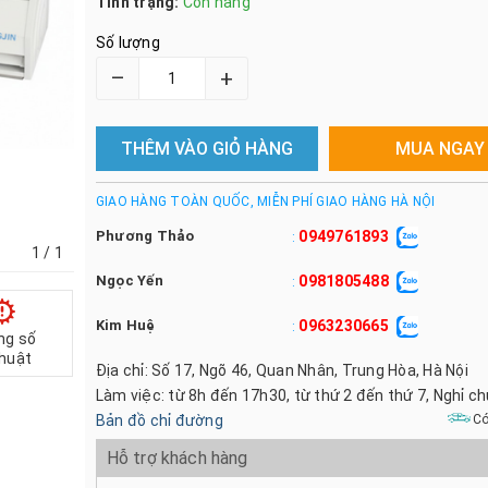
Tình trạng:
Còn hàng
Số lượng
–
+
THÊM VÀO GIỎ HÀNG
MUA NGAY
GIAO HÀNG TOÀN QUỐC, MIỄN PHÍ GIAO HÀNG HÀ NỘI
Phương Thảo
0949761893
:
1
/ 1
Ngọc Yến
0981805488
:
Kim Huệ
0963230665
:
ng số
thuật
Địa chỉ: Số 17, Ngõ 46, Quan Nhân, Trung Hòa, Hà Nội
Làm việc: từ 8h đến 17h30, từ thứ 2 đến thứ 7, Nghỉ c
Bản đồ chỉ đường
Có
Hỗ trợ khách hàng