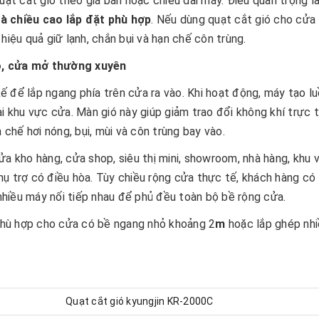
uạt cắt gió theo giá bán hoặc chiều dài máy. Điều quan trọng là
và chiều cao lắp đặt phù hợp
. Nếu dùng quạt cắt gió cho cửa 
hiệu quả giữ lạnh, chắn bụi và hạn chế côn trùng.
ao, cửa mở thường xuyên
ế để lắp ngang phía trên cửa ra vào. Khi hoạt động, máy tạo lu
ại khu vực cửa. Màn gió này giúp giảm trao đổi không khí trực t
 chế hơi nóng, bụi, mùi và côn trùng bay vào.
ửa kho hàng, cửa shop, siêu thị mini, showroom, nhà hàng, khu 
hụ trợ có điều hòa. Tùy chiều rộng cửa thực tế, khách hàng có
hiều máy nối tiếp nhau để phủ đều toàn bộ bề rộng cửa.
phù hợp cho cửa có bề ngang nhỏ khoảng 2
m
hoặc lắp ghép nh
Quạt cắt gió kyungjin KR-2000C