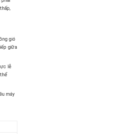
 phải
thấp,
ồng gió
iếp giữa
vực lễ
 thể
iều máy