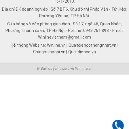
15/1/2013.
Địa chỉ ĐK doanh nghiệp : Số 7 BT6, Khu đô thị Pháp Vân - Tứ Hiệp,
Phường Yên sở, TP Hà Nội.
Cửa hàng và Văn phòng giao dịch : Số 17, ngõ 46, Quan Nhân,
Phường Thanh xuân, TP Hà Nội - Hotline: 0949.761.893 - Email:
Winlinevietnam@gmail.com
Hệ thống Website: Winline.vn | Quatdiencothongnhat.vn |
Chinghaihanoi.vn | Quatdienco.vn
© Bản quyền thuộc về Winline.vn