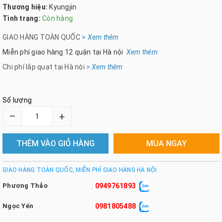
Thương hiệu:
Kyungjin
Tình trạng:
Còn hàng
GIAO HÀNG TOÀN QUỐC
>
Xem th
êm
Miễn phí giao hàng 12 quận tại Hà nội
Xem thêm
Chi phí lắp quạt tại Hà nội
> Xem thêm
Số lượng
–
+
THÊM VÀO GIỎ HÀNG
MUA NGAY
GIAO HÀNG TOÀN QUỐC, MIỄN PHÍ GIAO HÀNG HÀ NỘI
Phương Thảo
0949761893
:
Ngọc Yến
0981805488
: