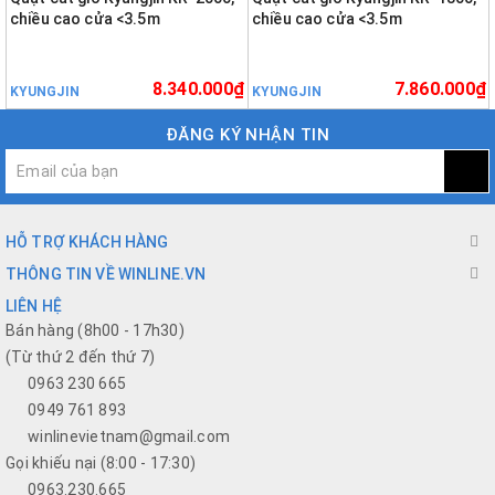
chiều cao cửa <3.5m
chiều cao cửa <3.5m
8.340.000₫
7.860.000₫
KYUNGJIN
KYUNGJIN
ĐĂNG KÝ NHẬN TIN
HỖ TRỢ KHÁCH HÀNG
THÔNG TIN VỀ WINLINE.VN
LIÊN HỆ
Bán hàng (8h00 - 17h30)
(Từ thứ 2 đến thứ 7)
0963 230 665
0949 761 893
winlinevietnam@gmail.com
Gọi khiếu nại (8:00 - 17:30)
0963.230.665