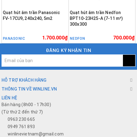
Quạt hút âm trần Panasonic
Quạt hút âm trần Nedfon
FV-17CU9, 240x240, 5m2
BPT10-23H25-A (7-11 m²)
300x300
1.700.000₫
700.000₫
PANASONIC
NEDFON
ĐĂNG KÝ NHẬN TIN
HỖ TRỢ KHÁCH HÀNG
THÔNG TIN VỀ WINLINE.VN
LIÊN HỆ
Bán hàng (8h00 - 17h30)
(Từ thứ 2 đến thứ 7)
0963 230 665
0949 761 893
winlinevietnam@gmail.com