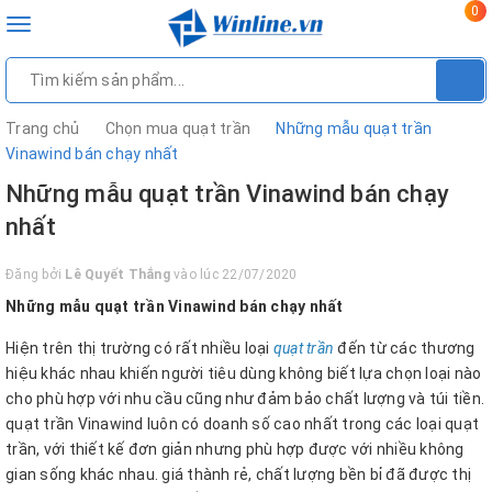
0
Toggle
navigation
Trang chủ
Chọn mua quạt trần
Những mẫu quạt trần
Vinawind bán chạy nhất
Những mẫu quạt trần Vinawind bán chạy
nhất
Đăng bởi
Lê Quyết Thắng
vào lúc 22/07/2020
Những mẫu quạt trần Vinawind bán chạy nhất
Hiện trên thị trường có rất nhiều loại
quạt trần
đến từ các thương
hiệu khác nhau khiến người tiêu dùng không biết lựa chọn loại nào
cho phù hợp với nhu cầu cũng như đảm bảo chất lượng và túi tiền.
quạt trần Vinawind luôn có doanh số cao nhất trong các loại quạt
trần, với thiết kế đơn giản nhưng phù hợp được với nhiều không
gian sống khác nhau. giá thành rẻ, chất lượng bền bỉ đã được thị