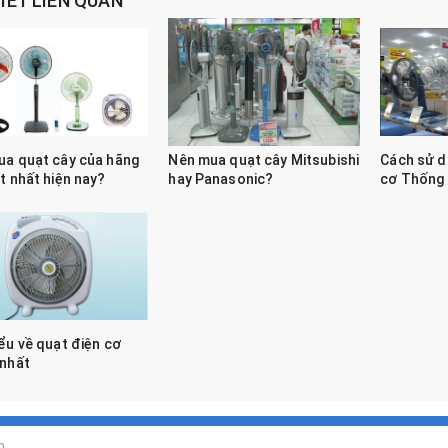
VIẾT LIÊN QUAN
ua quạt cây của hãng
Nên mua quạt cây Mitsubishi
Cách sử d
t nhất hiện nay?
hay Panasonic?
cơ Thống 
ểu về quạt điện cơ
 nhất