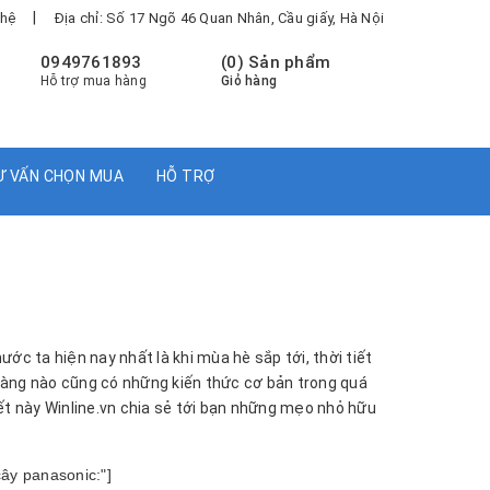
|
 hệ
Địa chỉ: Số 17 Ngõ 46 Quan Nhân, Cầu giấy, Hà Nội
0949761893
(
0
) Sản phẩm
Hỗ trợ mua hàng
Giỏ hàng
Ư VẤN CHỌN MUA
HỖ TRỢ
ước ta hiện nay nhất là khi mùa hè sắp tới, thời tiết
hàng nào cũng có những kiến thức cơ bản trong quá
viết này Winline.vn chia sẻ tới bạn những mẹo nhỏ hữu
ây panasonic:"]