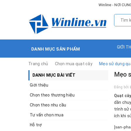
Winline - NƠI C
GIỚI T
DANH MỤC SẢN PHẨM
Trang chủ
Chọn mua quạt cây
Mẹo sử dụng quạ
Mẹo s
DANH MỤC BÀI VIẾT
Giới thiệu
Đăng bởi
Chọn theo thương hiệu
Quạt câ
dần chuy
Chọn theo nhu cầu
trình sử
Tư vấn chọn mua
ích khi s
Hỗ trợ
[san-pha