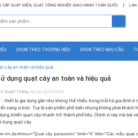
|
UNG CẤP QUẠT ĐIỆN, QUẠT CÔNG NGHIỆP, GIAO HÀNG TOÀN QUỐC
Liên
HIỆU
CHỌN THEO THƯƠNG HIỆU
CHỌN THEO NHU CẦU
T
t cây an toàn và hiệu quả
ử dụng quạt cây an toàn và hiệu quả
Lê Quyết Thắng
vào lúc 22/07/2020
y
- thiết bị gia dụng gần như không thể thiếu trong mỗi hộ gia đình ở n
ển sang oi bức. Tuy là sản phẩm phổ biến nhưng không phải khách 
 dụng, khiến quạt cây nhanh trở thành phế liệu. Chính vì vậy mà bài 
ử dụng quạt cây.
m-tin danhmuc="Quạt cây panasonic" limit="4" title="Các mẫu quạt c