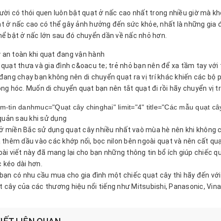
ười có thói quen luôn bật quạt ở nấc cao nhất trong nhiều giờ mà kh
t ở nấc cao có thể gây ảnh hưởng đến sức khỏe, nhất là những gia đì
hể bật ở nấc lớn sau đó chuyển dần về nấc nhỏ hơn.
 an toàn khi quạt đang vận hành
 quạt thưa và gia đình c&oacu te; trẻ nhỏ bạn nên để xa tầm tay với 
 đang chạy bạn không nên di chuyển quạt ra vị trí khác khiến các bộ p
ng hóc. Muốn di chuyển quạt bạn nên tắt quạt đi rồi hãy chuyển vị trí
m-tin danhmuc="Quạt cây chinghai" limit="4" title="Các mẫu quạt cây
uản sau khi sử dụng
 miền Bắc sử dụng quạt cây nhiều nhất vaò mùa hè nên khi không có
a thêm dầu vào các khớp nối, bọc nilon bên ngoài quạt và nên cất qu
bài viết này đã mang lại cho bạn những thông tin bổ ích giúp chiếc q
 kéo dài hơn.
 bạn có nhu cầu mua cho gia đình một chiếc quạt cây thì hãy đến vớ
 cây của các thương hiệu nổi tiếng như Mitsubishi, Panasonic, Vi