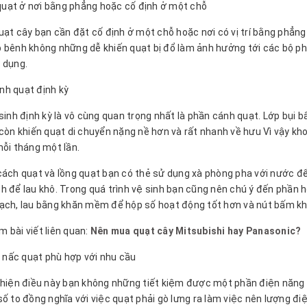
uạt ở nơi bằng phẳng hoặc cố định ở một chỗ
quạt cây bạn cần đặt cố định ở một chỗ hoặc nơi có vị trí bằng phẳng
 bênh không những dễ khiến quạt bị đổ làm ảnh hưởng tới các bộ p
 dụng.
nh quạt định kỳ
sinh định kỳ là vô cùng quan trọng nhất là phần cánh quạt. Lớp bụi 
 còn khiến quạt di chuyển nặng nề hơn và rất nhanh về hưu Vì vậy k
mỗi tháng một lần.
cách quạt và lồng quạt bạn có thẻ sử dụng xà phòng pha với nước để
h để lau khô. Trong quá trình vệ sinh bạn cũng nên chú ý đến phần 
ạch, lau bằng khăn mềm để hộp số hoạt động tốt hơn và nút bấm khôn
 bài viết liên quan:
Nên mua quạt cây Mitsubishi hay Panasonic?
nấc quạt phù hợp với nhu cầu
 hiện điều này bạn không những tiết kiệm được một phần điện năng mà
số to đồng nghĩa với việc quạt phải gò lưng ra làm việc nên lượng đi