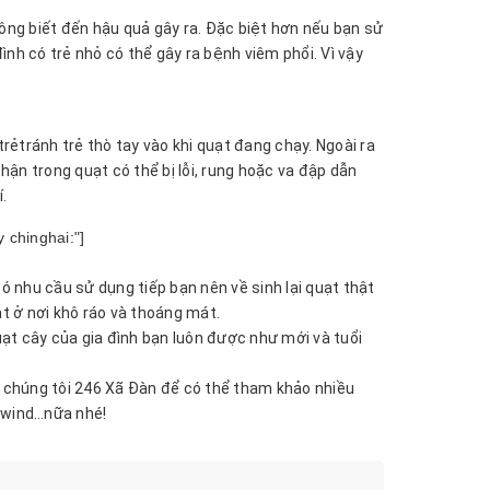
ông biết đến hậu quả gây ra. Đặc biệt hơn nếu bạn sử
nh có trẻ nhỏ có thể gây ra bệnh viêm phổi. Vì vậy
trẻtránh trẻ thò tay vào khi quạt đang chạy. Ngoài ra
hận trong quạt có thể bị lỗi, rung hoặc va đập dẫn
.
 chinghai:"]
 nhu cầu sử dụng tiếp bạn nên về sinh lại quạt thật
ạt ở nơi khô ráo và thoáng mát.
uạt cây của gia đình bạn luôn được như mới và tuổi
i chúng tôi 246 Xã Đàn để có thể tham khảo nhiều
nawind…nữa nhé!