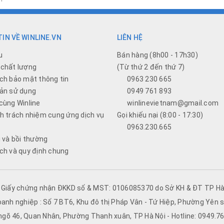
IN VỀ WINLINE.VN
LIÊN HỆ
u
Bán hàng (8h00 - 17h30)
chất lượng
(Từ thứ 2 đến thứ 7)
ch bảo mật thông tin
0963 230 665
ản sử dụng
0949 761 893
cùng Winline
winlinevietnam@gmail.com
h trách nhiệm cung ứng dịch vụ
Gọi khiếu nại (8:00 - 17:30)
0963.230.665
i và bồi thường
ch và quy định chung
- Giấy chứng nhận ĐKKD số & MST: 0106085370 do Sở KH & ĐT TP Hà 
oanh nghiệp : Số 7 BT6, Khu đô thị Pháp Vân - Tứ Hiệp, Phường Yên s
 ngõ 46, Quan Nhân, Phường Thanh xuân, TP Hà Nội - Hotline: 0949.