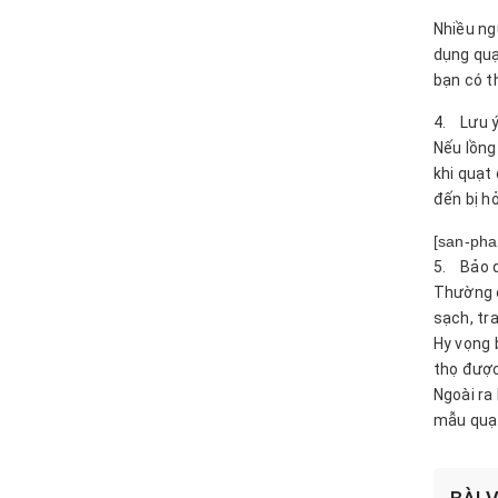
Nhiều ng
dụng quạ
bạn có t
4. Lưu ý
Nếu lồng
khi quạt
đến bị hỏ
[san-pha
5. Bảo q
Thường ở
sạch, tr
Hy vọng 
thọ được
Ngoài ra
mẫu quạt