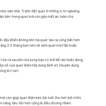
 như sàn nhà. Tránh đặt quạt ở những vị trí nghiêng
hận bên trong quạt mà còn gây mất an toàn cho
bẩn dầy khiến không khí mà quạt tạo ra cũng bẩn hơn
hoảng 2-3 tháng bạn nên vệ sịnh quạt một lần hoặc
 rửa và sau khi rửa xong bạn có thể để ráo hoặc dùng
hộp số của quạt điện hãy dùng bình xịt chuyên dụng
g bỉ rỉ sét.
 còn giúp quạt điện kéo dài tuổi thọ hơn bởi vì khi
ện năng tiêu tốn hơn cũng là điều đương nhiên.