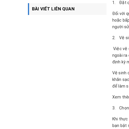
1. Đặt q
BÀI VIẾT LIÊN QUAN
Đối với 
hoặc bấp
người sử
2. Vệ si
Việc vệ 
ngoài ra
định kỳ 
Vệ sinh 
khăn sạc
để làm s
Xem thêm
3. Chọn 
Khi thực
bạn bật 