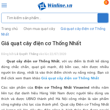
0
Toggle
navigation
Trang chủ
Chọn mua quạt cây
Giá quạt cây điện cơ Thống
Nhất
Giá quạt cây điện cơ Thống Nhất
Đăng bởi
Lê Quyết Thắng
vào lúc 22/07/2020
Quạt cây điện cơ Thống Nhất
, với ưu điểm là thiết kế dáng
đứng chắc chắn, quạt gió mạnh, độ bền cao, nên được nhiều
người tin dùng, nhất là vào thời điểm chính vụ nắng nóng. Bạn có
thể click xem tham khảo
Giá quạt cây điện cơ Thống Nhất
Các sản phẩm của
Điện cơ Thống Nhất Vinawind
nhiều năm
liên tục đạt danh hiệu Hàng Việt Nam được người tiêu dùng ưa
thích và được UBND thành phố Hà Nội công nhận là sản phẩm
công nghiệp chủ lực của thành phố. Quạt cây Điện cơ Thống Nhất