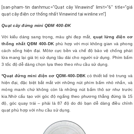
[san-pham-tin danhmuc="Quạt cây Vinawind" limit="6" title="giá
quạt cây điện cơ thống nhất Vinawind tại winline.vn"]
Quạt cây đứng mini QĐM 400-ĐK
Với kiểu dáng sang trọng, màu ghi đẹp mắt,
quạt lửng điện cơ
thống nhất QĐM 400-DK
phù hợp với mọi không gian và phong
cách sống hiện đại. Môtơ cực bền và chế độ bảo vệ chống phát
lửa mang lại giá trị sử dụng lâu dài cho người sử dụng. Phím bấm
3 tốc độ dễ dàng chọn lựa theo theo nhu cầu sử dụng.
*Quạt đứng mini điện cơ QDM-400-DBK
có thiết kế trẻ trung và
hiện đại, đặc biệt bắt mắt với những nút phím bấm nhỏ nhắn, và
mỏng manh chứ không còn là những nút bấm thô sơ như trước
kia.Nhờ cấu tạo với góc độ ngẩng theo phương thẳng đứng là 15
độ, góc quay trái – phải là 87 độ do đó bạn dễ dàng điều chỉnh
quạt phù hợp với nhu cầu sử dụng.