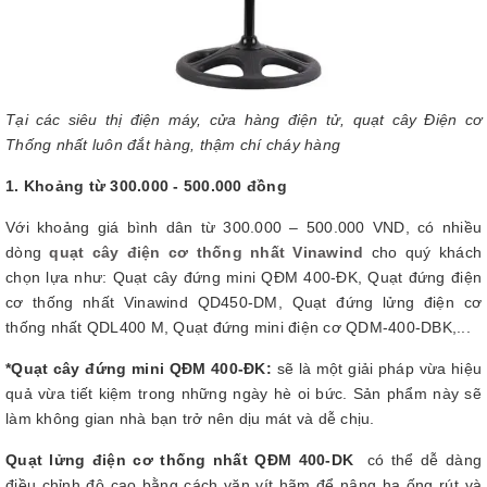
Tại các siêu thị điện máy, cửa hàng điện tử, quạt cây Điện cơ
Thống nhất luôn đắt hàng, thậm chí cháy hàng
1. Khoảng từ 300.000 - 500.000 đồng
Với khoảng giá bình dân từ 300.000 – 500.000 VND, có nhiều
dòng
quạt cây điện cơ thống nhất Vinawind
cho quý khách
chọn lựa như: Quạt cây đứng mini QĐM 400-ĐK, Quạt đứng điện
cơ thống nhất Vinawind QD450-DM, Quạt đứng lửng điện cơ
thống nhất QDL400 M, Quạt đứng mini điện cơ QDM-400-DBK,...
*Quạt cây đứng mini QĐM 400-ĐK:
sẽ là một giải pháp vừa hiệu
quả vừa tiết kiệm trong những ngày hè oi bức. Sản phẩm này sẽ
làm không gian nhà bạn trở nên dịu mát và dễ chịu.
Quạt lửng điện cơ thống nhất QĐM 400-DK
có thể dễ dàng
điều chỉnh độ cao bằng cách vặn vít hãm để nâng hạ ống rút và