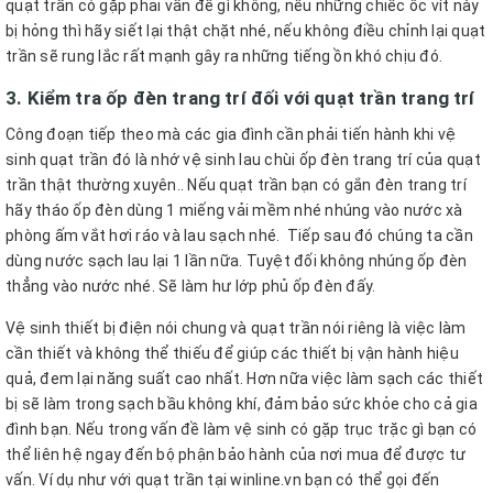
quạt trần có gặp phải vấn đề gì không, nếu những chiếc ốc vít này
bị hỏng thì hãy siết lại thật chặt nhé, nếu không điều chỉnh lại quạt
trần sẽ rung lắc rất mạnh gây ra những tiếng ồn khó chịu đó.
3. Kiểm tra ốp đèn trang trí đối với quạt trần trang trí
Công đoạn tiếp theo mà các gia đình cần phải tiến hành khi vệ
sinh quạt trần đó là nhớ vệ sinh lau chùi ốp đèn trang trí của quạt
trần thật thường xuyên.. Nếu quạt trần bạn có gắn đèn trang trí
hãy tháo ốp đèn dùng 1 miếng vải mềm nhé nhúng vào nước xà
phòng ấm vắt hơi ráo và lau sạch nhé. Tiếp sau đó chúng ta cần
dùng nước sạch lau lại 1 lần nữa. Tuyệt đối không nhúng ốp đèn
thẳng vào nước nhé. Sẽ làm hư lớp phủ ốp đèn đấy.
Vệ sinh thiết bị điện nói chung và quạt trần nói riêng là việc làm
cần thiết và không thể thiếu để giúp các thiết bị vận hành hiệu
quả, đem lại năng suất cao nhất. Hơn nữa việc làm sạch các thiết
bị sẽ làm trong sạch bầu không khí, đảm bảo sức khỏe cho cả gia
đình bạn. Nếu trong vấn đề làm vệ sinh có gặp trục trặc gì bạn có
thể liên hệ ngay đến bộ phận bảo hành của nơi mua để được tư
vấn. Ví dụ như với quạt trần tại winline.vn bạn có thể gọi đến