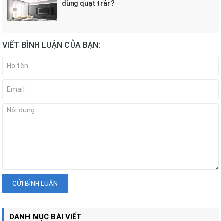
dùng quạt trần?
VIẾT BÌNH LUẬN CỦA BẠN:
GỬI BÌNH LUẬN
DANH MỤC BÀI VIẾT