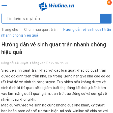
0
Toggle
navigation
Trang chủ
Chọn mua quạt trần
Hướng dẫn vệ sinh quạt trần
nhanh chóng hiệu quả
Hướng dẫn vệ sinh quạt trần nhanh chóng
hiệu quả
Đăng bởi
Lê Quyết Thắng
vào lúc 22/07/2020
Việc vệ sinh
quạt trần
khác với các loại quạt khác do quạt trần
được cố định trên trần nhà, có trọng lượng nặng và khá cao do dó
rất khó để vệ sinh thường xuyên. Tuy nhiên nếu không được vệ
sinh định kì thì quạt sẽ bị giảm tuổi thọ đáng kể do bụi bẩn bám
vào làm năng suất quạt giảm, cản trở các động cơ và còn gây ô
nhiễm bầu không khí.
Mặc dù vậy, việc vệ sinh nó cũng không quá khó khăn, kỹ thuật,
bạn hoàn toàn có thể tự thực hiện tại nhà, winline sẽ chia sẻ với