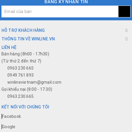
ĐĂNG KÝ NHẬN TIN
HỖ TRỢ KHÁCH HÀNG
THÔNG TIN VỀ WINLINE.VN
LIÊN HỆ
Bán hàng (8h00 - 17h30)
(Từ thứ 2 đến thứ 7)
0963 230 665
0949 761 893
winlinevietnam@gmail.com
Gọi khiếu nại (8:00 - 17:30)
0963.230.665
KẾT NỐI VỚI CHÚNG TÔI
Facebook
Google