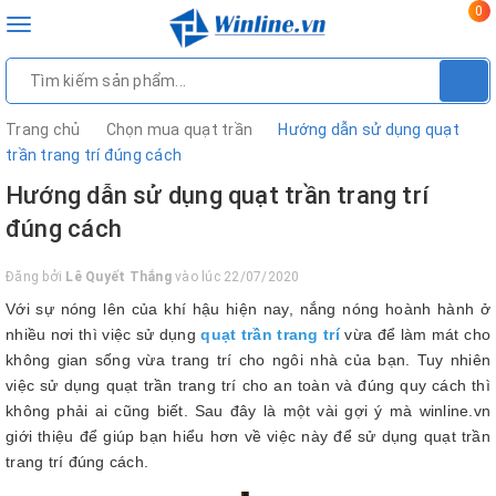
0
Toggle
navigation
Trang chủ
Chọn mua quạt trần
Hướng dẫn sử dụng quạt
trần trang trí đúng cách
Hướng dẫn sử dụng quạt trần trang trí
đúng cách
Đăng bởi
Lê Quyết Thắng
vào lúc 22/07/2020
Với sự nóng lên của khí hậu hiện nay, nắng nóng hoành hành ở
nhiều nơi thì việc sử dụng
quạt trần trang trí
vừa để làm mát cho
không gian sống vừa trang trí cho ngôi nhà của bạn. Tuy nhiên
việc sử dụng quạt trần trang trí cho an toàn và đúng quy cách thì
không phải ai cũng biết. Sau đây là một vài gợi ý mà winline.vn
giới thiệu để giúp bạn hiểu hơn về việc này để sử dụng quạt trần
trang trí đúng cách.