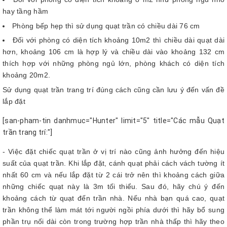
hay tầng hầm
Phòng bếp hẹp thì sử dụng quạt trần có chiều dài 76 cm
Đối với phòng có diện tích khoảng 10m2 thì chiều dài quạt dài
hơn, khoảng 106 cm là hợp lý và chiều dài vào khoảng 132 cm
thích hợp với những phòng ngủ lớn, phòng khách có diện tích
khoảng 20m2.
Sử dụng quạt trần trang trí đúng cách cũng cần lưu ý đến vấn đề
lắp đặt
[san-pham-tin danhmuc="Hunter" limit="5" title="Các mẫu Quạt
trần trang trí:"]
- Việc đặt chiếc quạt trần ở vị trí nào cũng ảnh hưởng đến hiệu
suất của quạt trần. Khi lắp đặt, cánh quạt phải cách vách tường ít
nhất 60 cm và nếu lắp đặt từ 2 cái trở nên thì khoảng cách giữa
những chiếc quạt này là 3m tối thiểu. Sau đó, hãy chú ý đến
khoảng cách từ quạt đến trần nhà. Nếu nhà bạn quá cao, quạt
trần không thể làm mát tới người ngồi phía dưới thì hãy bổ sung
phần trụ nối dài còn trong trường hợp trần nhà thấp thì hãy theo