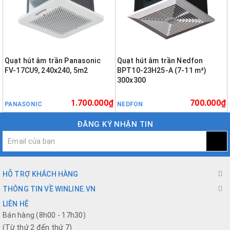
Quạt hút âm trần Panasonic
Quạt hút âm trần Nedfon
FV-17CU9, 240x240, 5m2
BPT10-23H25-A (7-11 m²)
300x300
1.700.000₫
700.000₫
PANASONIC
NEDFON
ĐĂNG KÝ NHẬN TIN
HỖ TRỢ KHÁCH HÀNG
THÔNG TIN VỀ WINLINE.VN
LIÊN HỆ
Bán hàng (8h00 - 17h30)
(Từ thứ 2 đến thứ 7)