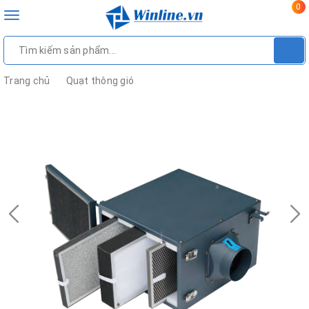
0
Toggle
navigation
Trang chủ
Quạt thông gió