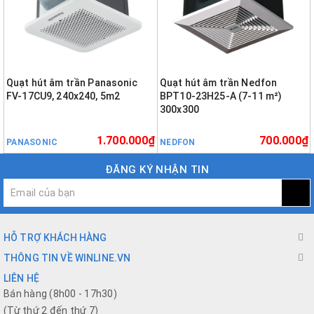
Quạt hút âm trần Panasonic
Quạt hút âm trần Nedfon
FV-17CU9, 240x240, 5m2
BPT10-23H25-A (7-11 m²)
300x300
1.700.000₫
700.000₫
PANASONIC
NEDFON
ĐĂNG KÝ NHẬN TIN
HỖ TRỢ KHÁCH HÀNG
THÔNG TIN VỀ WINLINE.VN
LIÊN HỆ
Bán hàng (8h00 - 17h30)
(Từ thứ 2 đến thứ 7)