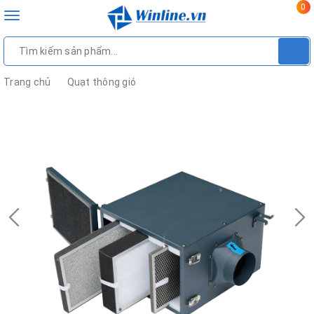
0
Toggle
navigation
Trang chủ
Quạt thông gió