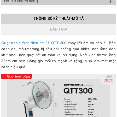
+
Hỗ trợ khách hàng
THÔNG SỐ KỸ THUẬT-MÔ TẢ
ĐÁNH GIÁ
Quạt treo tường điện cơ 91 QTT-300
chạy rất êm và bền bỉ. Bên
cạnh đó, mô-tơ trang bị cầu chì chống quá nhiệt, nan lồng đan
khít nhau nên quạt rất an toàn khi sử dụng. Nhờ kích thước lồng
35cm cm nên luồng gió thổi ra mạnh và rộng, giúp làm mát một
cách hiệu quả.