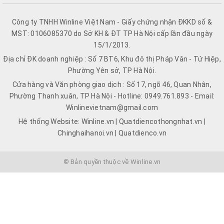
Công ty TNHH Winline Việt Nam - Giấy chứng nhận ĐKKD số &
MST: 0106085370 do Sở KH & ĐT TP Hà Nội cấp lần đầu ngày
15/1/2013.
Địa chỉ ĐK doanh nghiệp : Số 7 BT6, Khu đô thị Pháp Vân - Tứ Hiệp,
Phường Yên sở, TP Hà Nội.
Cửa hàng và Văn phòng giao dịch : Số 17, ngõ 46, Quan Nhân,
Phường Thanh xuân, TP Hà Nội - Hotline: 0949.761.893 - Email:
Winlinevietnam@gmail.com
Hệ thống Website: Winline.vn | Quatdiencothongnhat.vn |
Chinghaihanoi.vn | Quatdienco.vn
© Bản quyền thuộc về Winline.vn