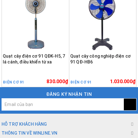
Quạt cây điện cơ 91 QĐK-H5, 7
Quạt cây công nghiệp điện cơ
lá cánh, điều khiển từ xa
91 QĐ-HB6
830.000₫
1.030.000₫
ĐIỆN CƠ 91
ĐIỆN CƠ 91
ĐĂNG KÝ NHẬN TIN
HỖ TRỢ KHÁCH HÀNG
THÔNG TIN VỀ WINLINE.VN