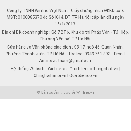
Công ty TNHH Winline Việt Nam - Giấy chứng nhận ĐKKD số &
MST: 0106085370 do Sở KH & ĐT TP Hà Nội cấp lần đầu ngày
15/1/2013.
Địa chỉ ĐK doanh nghiệp : Số 7 BT6, Khu đô thị Pháp Vân - Tứ Hiệp,
Phường Yên sở, TP Hà Nội.
Cửa hàng và Văn phòng giao dịch : Số 17, ngõ 46, Quan Nhân,
Phường Thanh xuân, TP Hà Nội - Hotline: 0949.761.893 - Email:
Winlinevietnam@gmail.com
Hệ thống Website: Winline.vn | Quatdiencothongnhat.vn |
Chinghaihanoi.vn | Quatdienco.vn
© Bản quyền thuộc về Winline.vn