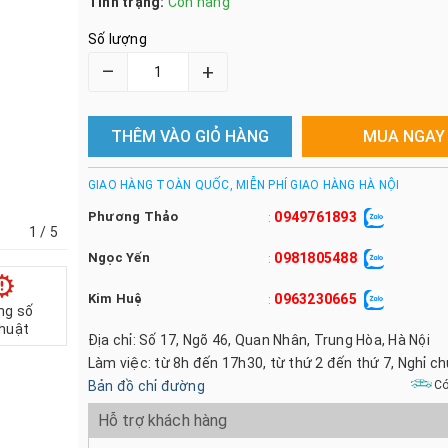
Tình trạng:
Còn hàng
Số lượng
–
+
THÊM VÀO GIỎ HÀNG
MUA NGAY
GIAO HÀNG TOÀN QUỐC, MIỄN PHÍ GIAO HÀNG HÀ NỘI
Phương Thảo
0949761893
:
1
/ 5
Ngọc Yến
0981805488
:
Kim Huệ
0963230665
:
ng số
thuật
Địa chỉ: Số 17, Ngõ 46, Quan Nhân, Trung Hòa, Hà Nội
Làm việc: từ 8h đến 17h30, từ thứ 2 đến thứ 7, Nghỉ c
Bản đồ chỉ đường
Có
Hỗ trợ khách hàng