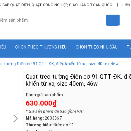
|
UNG CẤP QUẠT ĐIỆN, QUẠT CÔNG NGHIỆP, GIAO HÀNG TOÀN QUỐC
Liên
HIỆU
CHỌN THEO THƯƠNG HIỆU
CHỌN THEO NHU CẦU
T
eo tường Điện cơ 91 QTT-ĐK, điều khiển từ xa, size 40cm, 46w
Quạt treo tường Điện cơ 91 QTT-ĐK, đi
khiển từ xa, size 40cm, 46w
Đánh giá sản phẩm
630.000₫
*
Giá sản phẩm đã bao gồm VAT
Mã hàng:
2003367
Thương hiệu:
Điện cơ 91