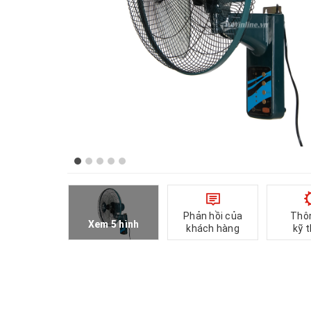
Phản hồi của
Thô
Xem 5 hình
khách hàng
kỹ 