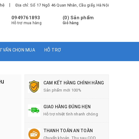
|
 hệ
Địa chỉ: Số 17 Ngõ 46 Quan Nhân, Cầu giấy, Hà Nội
0949761893
(
0
) Sản phẩm
Hỗ trợ mua hàng
Giỏ hàng
Ư VẤN CHỌN MUA
HỖ TRỢ
ều
CAM KẾT HÀNG CHÍNH HÃNG
Sản phẩm mới 100%
GIAO HÀNG ĐÚNG HẸN
Hỗ trợ nhiệt tình nhanh chóng
THANH TOÁN AN TOÀN
Chuyển khoản, Thu sau COD