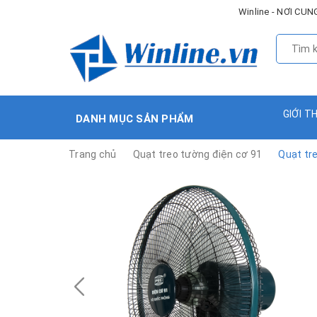
Winline - NƠI C
GIỚI T
DANH MỤC SẢN PHẨM
Trang chủ
Quạt treo tường điện cơ 91
Quạt tr