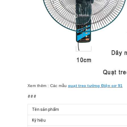
Xem thêm : Các mẫu
quạt treo tường Điện cơ 91
###
Tên sản phẩm
Ký hiệu