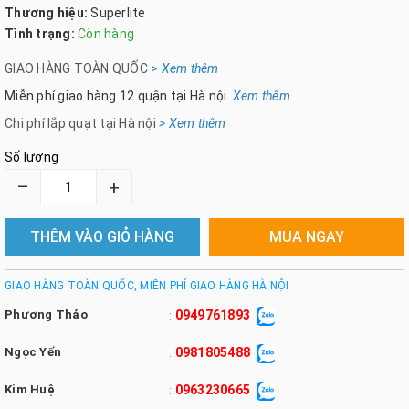
Thương hiệu:
Superlite
Tình trạng:
Còn hàng
GIAO HÀNG TOÀN QUỐC
>
Xem th
êm
Miễn phí giao hàng 12 quận tại Hà nội
Xem thêm
Chi phí lắp quạt tại Hà nội
> Xem thêm
Số lượng
–
+
THÊM VÀO GIỎ HÀNG
MUA NGAY
GIAO HÀNG TOÀN QUỐC, MIỄN PHÍ GIAO HÀNG HÀ NỘI
Phương Thảo
0949761893
:
Ngọc Yến
0981805488
:
Kim Huệ
0963230665
: