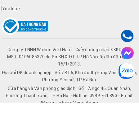
Youtube
Công ty TNHH Winline Việt Nam - Giấy chứng nhận ĐKKD số &
MST: 0106085370 do Sở KH & ĐT TP Hà Nội cấp lần đầu ngày
15/1/2013.
Địa chỉ ĐK doanh nghiệp : Số 7 BT6, Khu đô thị Pháp Vân - Tứ Hiệp,
Phường Yên sở, TP Hà Nội.
Cửa hàng và Văn phòng giao dịch : Số 17, ngõ 46, Quan Nhân,
Phường Thanh xuân, TP Hà Nội - Hotline: 0949.761.893 - Email:
Winlinevietnam@gmail.com
Hệ thống Website: Winline.vn | Quatdiencothongnhat.vn |
Chinghaihanoi.vn | Quatdienco.vn
© Bản quyền thuộc về Winline.vn