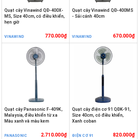
Quạt cây Vinawind QĐ-400X-
Quạt cây Vinawind QĐ-400MS
MS, Size 40cm, có điều khiển,
- Sải cánh 40cm
hẹn giờ
770.000₫
670.000₫
VINAWIND
VINAWIND
Quạt cây Panasonic F-409K,
Quạt cây điện cơ 91 QĐK-91,
Malaysia, điều khiển từ xa
Size 40cm, có điều khiển,
Màu xanh và màu kem
Xanh coban
2.710.000₫
820.000₫
PANASONIC
ĐIỆN CƠ 91