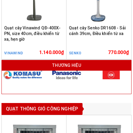
Quạt cây Vinawind QĐ-400X-
Quạt cây Senko DR1608 - Sải
PN, size 40cm, điều khiển từ
cánh 39cm, Điều khiển từ xa
xa, hẹn giờ
1.140.000₫
770.000₫
VINAWIND
SENKO
THƯƠNG HIỆU
QUẠT THÔNG GIÓ CÔNG NGHIỆP