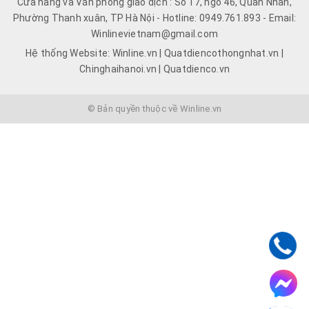
Cửa hàng và Văn phòng giao dịch : Số 17, ngõ 46, Quan Nhân,
Phường Thanh xuân, TP Hà Nội - Hotline: 0949.761.893 - Email:
Winlinevietnam@gmail.com
Hệ thống Website: Winline.vn | Quatdiencothongnhat.vn |
Chinghaihanoi.vn | Quatdienco.vn
© Bản quyền thuộc về Winline.vn