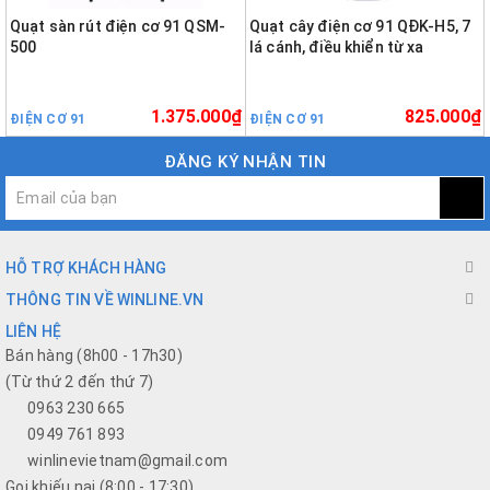
Quạt sàn rút điện cơ 91 QSM-
Quạt cây điện cơ 91 QĐK-H5, 7
500
lá cánh, điều khiển từ xa
1.375.000₫
825.000₫
ĐIỆN CƠ 91
ĐIỆN CƠ 91
ĐĂNG KÝ NHẬN TIN
HỖ TRỢ KHÁCH HÀNG
THÔNG TIN VỀ WINLINE.VN
LIÊN HỆ
Bán hàng (8h00 - 17h30)
(Từ thứ 2 đến thứ 7)
0963 230 665
0949 761 893
winlinevietnam@gmail.com
Gọi khiếu nại (8:00 - 17:30)