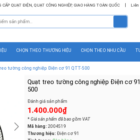
|
UNG CẤP QUẠT ĐIỆN, QUẠT CÔNG NGHIỆP, GIAO HÀNG TOÀN QUỐC
Liên
HIỆU
CHỌN THEO THƯƠNG HIỆU
CHỌN THEO NHU CẦU
T
reo tường công nghiệp Điện cơ 91 QTT-500
Quạt treo tường công nghiệp Điện cơ 9
500
Đánh giá sản phẩm
1.400.000₫
*
Giá sản phẩm đã bao gồm VAT
Mã hàng:
2004519
Thương hiệu:
Điện cơ 91