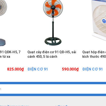
 91 QĐK-H5, 7
Quạt cây điện cơ 91 QĐ-H5, sải
Quạt hộp điện
n từ xa
cánh 450, 5 lá cánh
kích thước 4
825.000₫
ĐIỆN CƠ 91
590.000₫
ĐIỆN CƠ 91