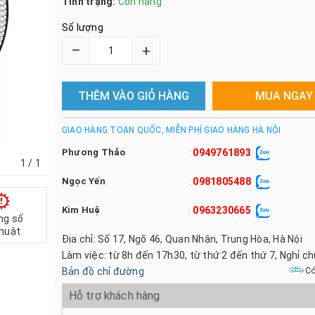
Tình trạng:
Còn hàng
Số lượng
–
+
THÊM VÀO GIỎ HÀNG
MUA NGAY
GIAO HÀNG TOÀN QUỐC, MIỄN PHÍ GIAO HÀNG HÀ NỘI
Phương Thảo
0949761893
:
1
/ 1
Ngọc Yến
0981805488
:
Kim Huệ
0963230665
:
ng số
thuật
Địa chỉ: Số 17, Ngõ 46, Quan Nhân, Trung Hòa, Hà Nội
Làm việc: từ 8h đến 17h30, từ thứ 2 đến thứ 7, Nghỉ c
Bản đồ chỉ đường
Có
Hỗ trợ khách hàng