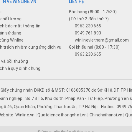
IN VỀ WINLINE.VN
LIÊN HỆ
u
Bán hàng (8h00 - 17h30)
chất lượng
(Từ thứ 2 đến thứ 7)
ch bảo mật thông tin
0963 230 665
ản sử dụng
0949 761 893
cùng Winline
winlinevietnam@gmail.com
h trách nhiệm cung ứng dịch vụ
Gọi khiếu nại (8:00 - 17:30)
0963.230.665
i và bồi thường
ch và quy định chung
- Giấy chứng nhận ĐKKD số & MST: 0106085370 do Sở KH & ĐT TP Hà 
oanh nghiệp : Số 7 BT6, Khu đô thị Pháp Vân - Tứ Hiệp, Phường Yên s
 ngõ 46, Quan Nhân, Phường Thanh xuân, TP Hà Nội - Hotline: 0949.
ebsite: Winline.vn | Quatdiencothongnhat.vn | Chinghaihanoi.vn | Qu
© Bản quyền thuộc về Winline.vn