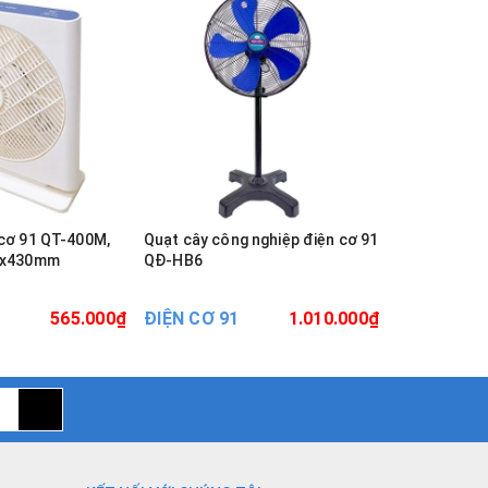
 cơ 91 QT-400M,
Quạt cây công nghiệp điện cơ 91
Quạt sàn đi
90x430mm
QĐ-HB6
565.000₫
ĐIỆN CƠ 91
1.010.000₫
ĐIỆN CƠ 9