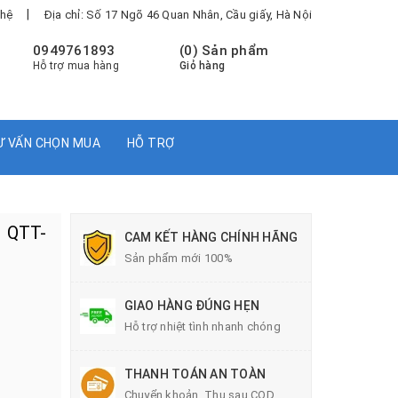
|
 hệ
Địa chỉ: Số 17 Ngõ 46 Quan Nhân, Cầu giấy, Hà Nội
0949761893
(
0
) Sản phẩm
Hỗ trợ mua hàng
Giỏ hàng
Ư VẤN CHỌN MUA
HỖ TRỢ
1 QTT-
CAM KẾT HÀNG CHÍNH HÃNG
Sản phẩm mới 100%
GIAO HÀNG ĐÚNG HẸN
Hỗ trợ nhiệt tình nhanh chóng
THANH TOÁN AN TOÀN
Chuyển khoản, Thu sau COD