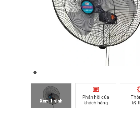
Phản hồi của
Thô
Xem 1 hình
khách hàng
kỹ 