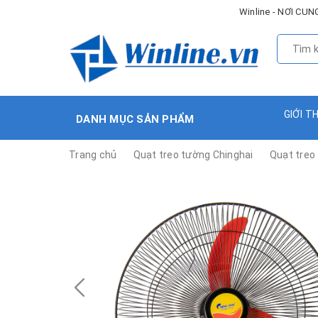
Winline - NƠI C
GIỚI T
DANH MỤC SẢN PHẨM
Trang chủ
Quạt treo tường Chinghai
Quạt treo