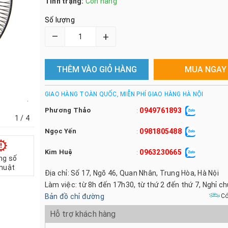
Tình trạng:
Còn hàng
Số lượng
–
+
THÊM VÀO GIỎ HÀNG
MUA NGAY
GIAO HÀNG TOÀN QUỐC, MIỄN PHÍ GIAO HÀNG HÀ NỘI
Phương Thảo
0949761893
:
1
/ 4
Ngọc Yến
0981805488
:
Kim Huệ
0963230665
:
ng số
thuật
Địa chỉ: Số 17, Ngõ 46, Quan Nhân, Trung Hòa, Hà Nội
Làm việc: từ 8h đến 17h30, từ thứ 2 đến thứ 7, Nghỉ c
Bản đồ chỉ đường
Có
Hỗ trợ khách hàng