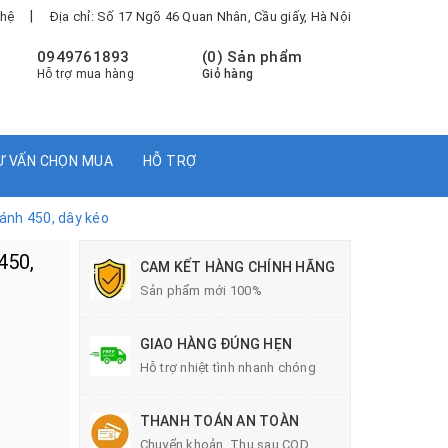
|
 hệ
Địa chỉ: Số 17 Ngõ 46 Quan Nhân, Cầu giấy, Hà Nội
0949761893
(
0
) Sản phẩm
Hỗ trợ mua hàng
Giỏ hàng
Ư VẤN CHỌN MUA
HỖ TRỢ
cánh 450, dây kéo
450,
CAM KẾT HÀNG CHÍNH HÃNG
Sản phẩm mới 100%
GIAO HÀNG ĐÚNG HẸN
Hỗ trợ nhiệt tình nhanh chóng
THANH TOÁN AN TOÀN
Chuyển khoản, Thu sau COD