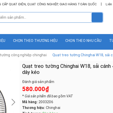
|
UNG CẤP QUẠT ĐIỆN, QUẠT CÔNG NGHIỆP, GIAO HÀNG TOÀN QUỐC
Liên
HIỆU
CHỌN THEO THƯƠNG HIỆU
CHỌN THEO NHU CẦU
T
 tường công nghiệp chinghai
Quạt treo tường Chinghai W18, sải 
Quạt treo tường Chinghai W18, sải cánh 
dây kéo
Đánh giá sản phẩm
580.000₫
*
Giá sản phẩm đã bao gồm VAT
Mã hàng:
2003206
Thương hiệu:
Chinghai