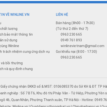
IN VỀ WINLINE.VN
LIÊN HỆ
u
Bán hàng (8h00 - 17h30)
chất lượng
(Từ thứ 2 đến thứ 7)
ch bảo mật thông tin
0963 230 665
ản sử dụng
0949 761 893
cùng Winline
winlinevietnam@gmail.com
h trách nhiệm cung ứng dịch vụ
Gọi khiếu nại (8:00 - 17:30)
0963.230.665
i và bồi thường
ch và quy định chung
- Giấy chứng nhận ĐKKD số & MST: 0106085370 do Sở KH & ĐT TP Hà 
oanh nghiệp : Số 7 BT6, Khu đô thị Pháp Vân - Tứ Hiệp, Phường Yên s
 ngõ 46, Quan Nhân, Phường Thanh xuân, TP Hà Nội - Hotline: 0949.
ebsite: Winline.vn | Quatdiencothongnhat.vn | Chinghaihanoi.vn | Qu