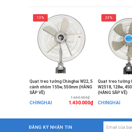
13%
23%
Quạt treo tường Chinghai W22, 5
Quạt treo tường 
cánh nhôm 155w, 550mm (HÀNG
W2518, 128w, 45
SẮP VỀ)
(HÀNG SẮP VỀ)
1.650.000₫
CHINGHAI
1.430.000₫
CHINGHAI
ĐĂNG KÝ NHẬN TIN