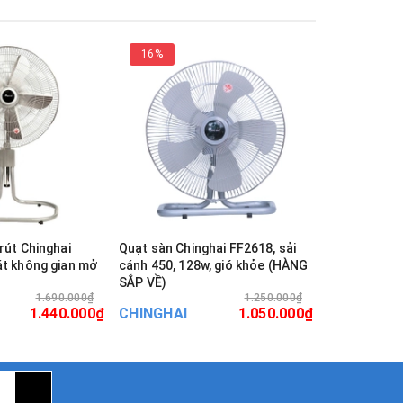
16%
19%
rút Chinghai
Quạt sàn Chinghai FF2618, sải
Quạt cây Ch
át không gian mở
cánh 450, 128w, gió khỏe (HÀNG
400mm, quạt
SẮP VỀ)
nhân(HÀNG 
1.690.000₫
1.250.000₫
1.440.000₫
CHINGHAI
1.050.000₫
CHINGHAI