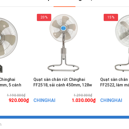
20%
15%
Chinghai
Quạt sàn chân rút Chinghai
Quạt sàn chân 
0mm, 5 cánh
FF2518, sải cánh 450mm, 128w
FF2522, làm m
1.190.000₫
1.290.000₫
920.000₫
CHINGHAI
1.030.000₫
CHINGHAI