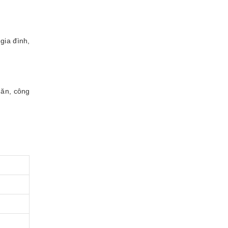
gia đình,
 ăn, công