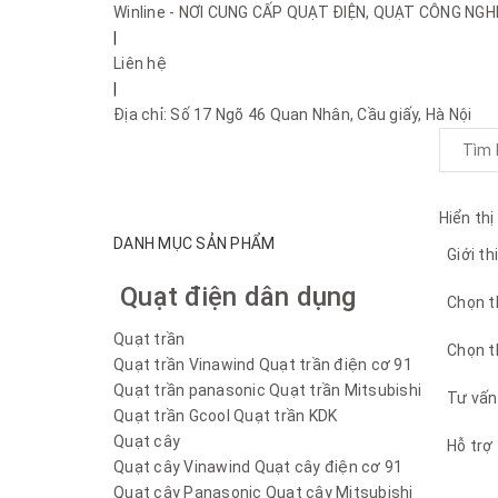
Winline - NƠI CUNG CẤP QUẠT ĐIỆN, QUẠT CÔNG NG
|
Liên hệ
|
Địa chỉ: Số 17 Ngõ 46 Quan Nhân, Cầu giấy, Hà Nội
Hiển thị
DANH MỤC SẢN PHẨM
Giới th
Quạt điện dân dụng
Chọn t
Quạt trần
Chọn t
Quạt trần Vinawind
Quạt trần điện cơ 91
Quạt trần panasonic
Quạt trần Mitsubishi
Tư vấn
Quạt trần Gcool
Quạt trần KDK
Quạt cây
Hỗ trợ
Quạt cây Vinawind
Quạt cây điện cơ 91
Quạt cây Panasonic
Quạt cây Mitsubishi