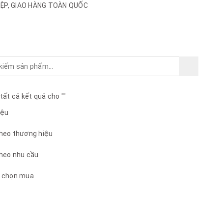
HIỆP, GIAO HÀNG TOÀN QUỐC
 tất cả kết quả cho "
"
iệu
heo thương hiệu
heo nhu cầu
 chọn mua