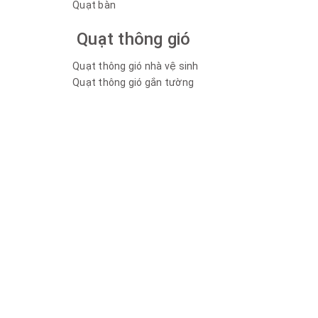
Quạt bàn
Quạt thông gió
Quạt thông gió nhà vệ sinh
Quạt thông gió gắn tường
Quạt hút âm trần
Quạt thông gió nối ống vuông góc
Quạt thông gió nối ống đồng trục
Quạt thông gió nối ống Cabinet tiêu âm
Quạt hút mùi nối ống
Quạt cấp khí tươi siêu mỏng âm trần Lọc
không khí, thu hồi nhiệt
Bộ lọc không khí
Quạt sàn
Quạt sàn Komasu
Quạt sàn Vinawind
Quạt sàn điện cơ 91