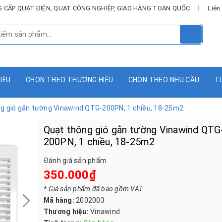
|
UNG CẤP QUẠT ĐIỆN, QUẠT CÔNG NGHIỆP, GIAO HÀNG TOÀN QUỐC
Liên
HIỆU
CHỌN THEO THƯƠNG HIỆU
CHỌN THEO NHU CẦU
T
g gió gắn tường Vinawind QTG-200PN, 1 chiều, 18-25m2
Quạt thông gió gắn tường Vinawind QTG
200PN, 1 chiều, 18-25m2
Đánh giá sản phẩm
350.000₫
*
Giá sản phẩm đã bao gồm VAT
Mã hàng:
2002003
Thương hiệu:
Vinawind