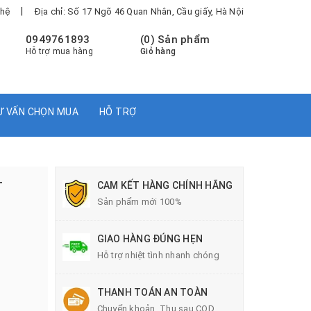
|
 hệ
Địa chỉ: Số 17 Ngõ 46 Quan Nhân, Cầu giấy, Hà Nội
0949761893
(
0
) Sản phẩm
Hỗ trợ mua hàng
Giỏ hàng
Ư VẤN CHỌN MUA
HỖ TRỢ
-
CAM KẾT HÀNG CHÍNH HÃNG
Sản phẩm mới 100%
GIAO HÀNG ĐÚNG HẸN
Hỗ trợ nhiệt tình nhanh chóng
THANH TOÁN AN TOÀN
Chuyển khoản, Thu sau COD