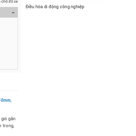
 chỗ đỗ xe
Điều hòa di động công nghiệp
-
250mm,
 gió gắn
 trong,