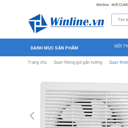
Winline - NƠI C
GIỚI T
DANH MỤC SẢN PHẨM
Trang chủ
Quạt thông gió gắn tường
Quạt thôn