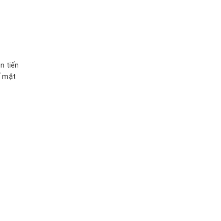
n tiến
ế mặt