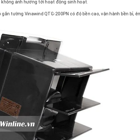
p không ảnh hưởng tới hoạt động sinh hoạt.
ó gắn tường Vinawind QTG-200PN có độ bền cao, vận hành bền bỉ, êm