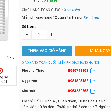
Tình trạng:
Còn hàng
GIAO HÀNG TOÀN QUỐC
>
Xem th
êm
Miễn phí giao hàng 12 quận tại Hà nội
Xem thêm
Số lượng
–
+
THÊM VÀO GIỎ HÀNG
MUA NGAY
1
/ 5
GIAO HÀNG TOÀN QUỐC, MIỄN PHÍ GIAO HÀNG HÀ NỘI
Phương Thảo
0949761893
:
ng số
Ngọc Yến
0981805488
:
thuật
Kim Huệ
0963230665
:
Địa chỉ: Số 17, Ngõ 46, Quan Nhân, Trung Hòa, Hà Nội
Làm việc: từ 8h đến 17h30, từ thứ 2 đến thứ 7, Nghỉ c