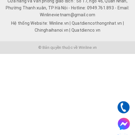
Cửa hàng và Văn phòng giao dịch : Số 17, ngõ 46, Quan Nhân,
Phường Thanh xuân, TP Hà Nội - Hotline: 0949.761.893 - Email:
Winlinevietnam@gmail.com
Hệ thống Website: Winline.vn | Quatdiencothongnhat.vn |
Chinghaihanoi.vn | Quatdienco.vn
© Bản quyền thuộc về Winline.vn