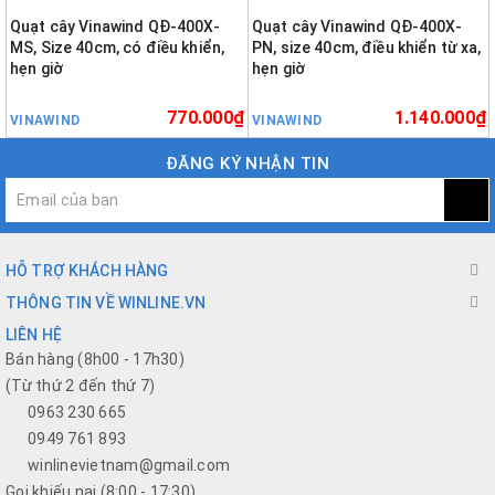
Quạt cây Vinawind QĐ-400X-
Quạt cây Vinawind QĐ-400X-
MS, Size 40cm, có điều khiển,
PN, size 40cm, điều khiển từ xa,
hẹn giờ
hẹn giờ
770.000₫
1.140.000₫
VINAWIND
VINAWIND
ĐĂNG KÝ NHẬN TIN
HỖ TRỢ KHÁCH HÀNG
THÔNG TIN VỀ WINLINE.VN
LIÊN HỆ
Bán hàng (8h00 - 17h30)
(Từ thứ 2 đến thứ 7)
0963 230 665
0949 761 893
winlinevietnam@gmail.com
Gọi khiếu nại (8:00 - 17:30)