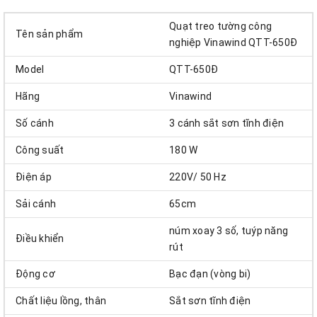
Quạt treo tường công
Tên sản phẩm
nghiệp Vinawind QTT-650Đ
Model
QTT-650Đ
Hãng
Vinawind
Số cánh
3 cánh sắt sơn tĩnh điện
Công suất
180 W
Điện áp
220V/ 50 Hz
Sải cánh
65cm
núm xoay 3 số, tuýp năng
Điều khiển
rút
Động cơ
Bạc đạn (vòng bi)
Chất liệu lồng, thân
Sắt sơn tĩnh điện