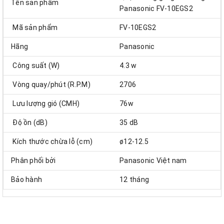
Tên sản phẩm
Panasonic FV-10EGS2
Mã sản phẩm
FV-10EGS2
Hãng
Panasonic
Công suất (W)
4.3 w
Vòng quay/phút (R.P.M)
2706
Lưu lượng gió (CMH)
76w
Độ ồn (dB)
35 dB
Kích thước chừa lỗ (cm)
ø12-12.5
Phân phối bởi
Panasonic Việt nam
Bảo hành
12 tháng