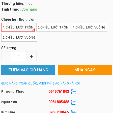
Thương hiệu:
Tico
Tình trạng:
Còn hàng
Chiều hút thổi, lưới
1 CHIỀU, LƯỚI TRÒN
2 CHIỀU, LƯỚI TRÒN
1 CHIỀU, LƯỚI VUÔNG
2 CHIỀU, LƯỚI VUÔNG
Số lượng
–
+
THÊM VÀO GIỎ HÀNG
MUA NGAY
GIAO HÀNG TOÀN QUỐC, MIỄN PHÍ GIAO HÀNG HÀ NỘI
Phương Thảo
0949761893
:
Ngọc Yến
0981805488
:
Kim Huệ
0963230665
: