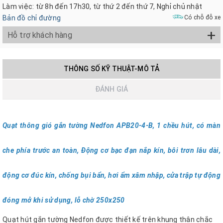
Làm việc: từ 8h đến 17h30, từ thứ 2 đến thứ 7, Nghỉ chủ nhật
Bản đồ chỉ đường
Có chỗ đỗ xe
+
Hỗ trợ khách hàng
THÔNG SỐ KỸ THUẬT-MÔ TẢ
ĐÁNH GIÁ
Quạt thông gió gắn tường Nedfon APB20-4-B, 1 chều hút, có màn
che phía trước an toàn, Động cơ bạc đạn nắp kín, bôi trơn lâu dài,
động cơ đúc kín, chống bụi bẩn, hơi ẩm xâm nhập, cửa trập tự động
đóng mở khi sử dụng, lỗ chờ 250x250
Quạt hút gắn tường Nedfon được thiết kế trên khung thân chắc