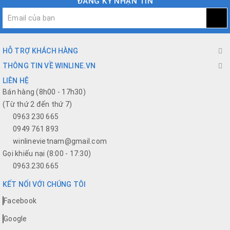
ĐĂNG KÝ NHẬN TIN
HỖ TRỢ KHÁCH HÀNG
THÔNG TIN VỀ WINLINE.VN
LIÊN HỆ
Bán hàng (8h00 - 17h30)
(Từ thứ 2 đến thứ 7)
0963 230 665
0949 761 893
winlinevietnam@gmail.com
Gọi khiếu nại (8:00 - 17:30)
0963.230.665
KẾT NỐI VỚI CHÚNG TÔI
Facebook
Google